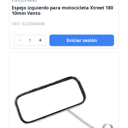
ESPEJOS
·
Vento
Espejo izquierdo para motocicleta Xtreet 180
10mm Vento
SKU: 0223040048
Iniciar sesión