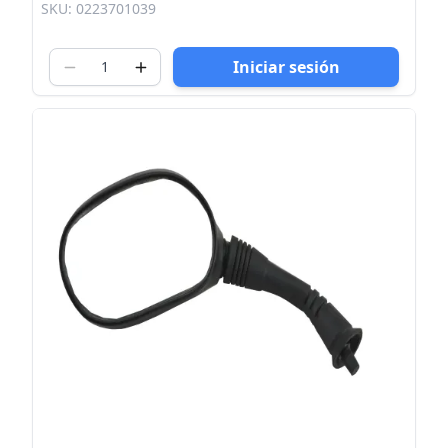
SKU: 0223701039
Iniciar sesión