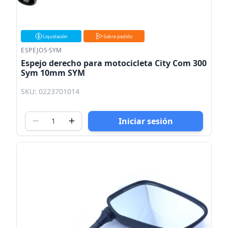
Liquidación
Sobre pedido
ESPEJOS
·
SYM
Espejo derecho para motocicleta City Com 300
Sym 10mm SYM
SKU: 0223701014
Iniciar sesión