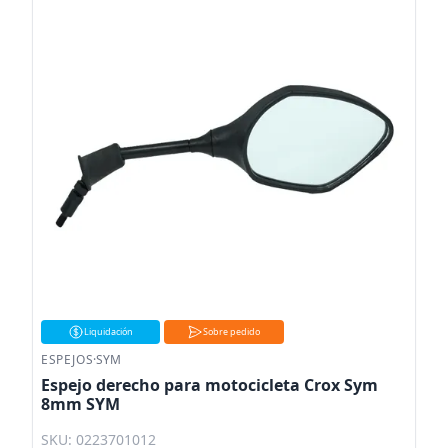
Liquidación
Sobre pedido
ESPEJOS
·
SYM
Espejo derecho para motocicleta Crox Sym
8mm SYM
SKU: 0223701012