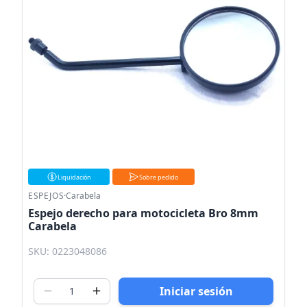
Liquidación
Sobre pedido
ESPEJOS
·
Carabela
Espejo derecho para motocicleta Bro 8mm
Carabela
SKU: 0223048086
Iniciar sesión