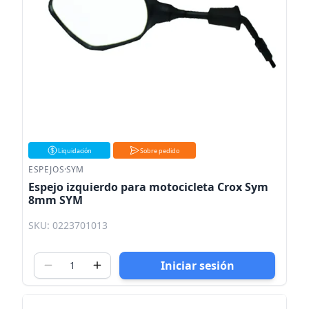
Liquidación
Sobre pedido
ESPEJOS
·
SYM
Espejo izquierdo para motocicleta Crox Sym
8mm SYM
SKU: 0223701013
Iniciar sesión