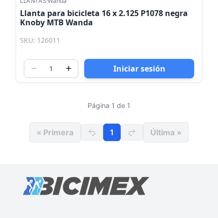
LLANTAS
·
Wanda
Llanta para bicicleta 16 x 2.125 P1078 negra
Knoby MTB Wanda
SKU: 126011
Iniciar sesión
Página 1 de 1
« Primera
1
Última »