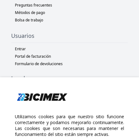
Preguntas frecuentes
Métodos de pago
Bolsa de trabajo
Usuarios
Entrar
Portal de facturación
Formulario de devoluciones
Legal
Términos y condiciones
Políticas de privacidad
Políticas de Cookies
Políticas de devolución
Utilizamos cookies para que nuestro sitio funcione
correctamente y podamos mejorarlo continuamente.
Las cookies que son necesarias para mantener el
Copyright 2025 Bicimex®. All rights reserved. Today is Lunes,
funcionamiento del sitio están siempre activas.
Agosto 10, 2026