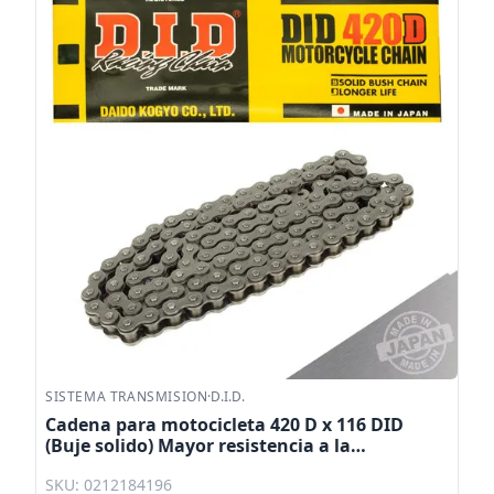
SISTEMA TRANSMISION
·
D.I.D.
Cadena para motocicleta 420 D x 116 DID
(Buje solido) Mayor resistencia a la
elongacion
SKU: 0212184196