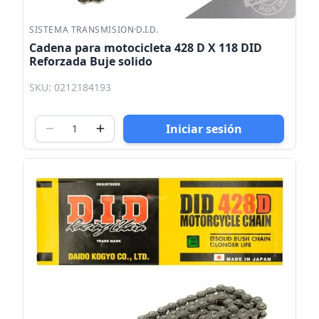
SISTEMA TRANSMISION
·
D.I.D.
Cadena para motocicleta 428 D X 118 DID
Reforzada Buje solido
SKU: 0212184193
Iniciar sesión