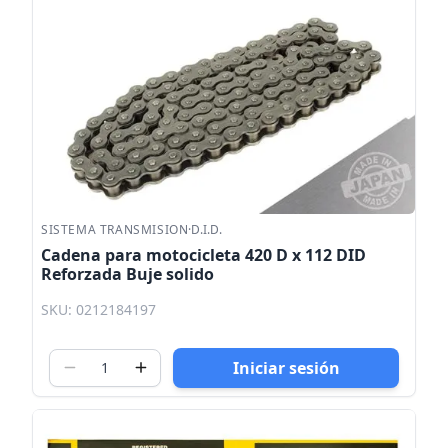
SISTEMA TRANSMISION
·
D.I.D.
Cadena para motocicleta 420 D x 112 DID
Reforzada Buje solido
SKU: 0212184197
Iniciar sesión