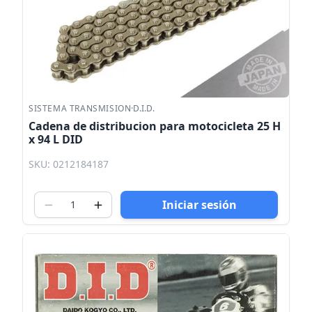
SISTEMA TRANSMISION
·
D.I.D.
Cadena de distribucion para motocicleta 25 H
x 94 L DID
SKU: 0212184187
Iniciar sesión