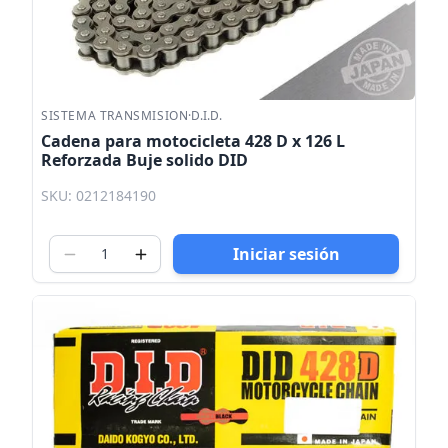
SISTEMA TRANSMISION
·
D.I.D.
Cadena para motocicleta 428 D x 126 L
Reforzada Buje solido DID
SKU: 0212184190
Iniciar sesión