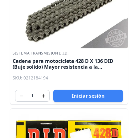
SISTEMA TRANSMISION
·
D.I.D.
Cadena para motocicleta 428 D X 136 DID
(Buje solido) Mayor resistencia a la
elongacion
SKU: 0212184194
Iniciar sesión