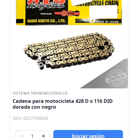
SISTEMA TRANSMISION
·
D.I.D.
Cadena para motocicleta 428 D x 116 DID
dorada con negro
SKU: 0212750020
Iniciar sesión