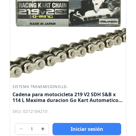
SISTEMA TRANSMISION
·
D.I.D.
Cadena para motocicleta 219 V2 SDH S&B x
114 L Maxima duracion Go Kart Automatico
DID
SKU: 0212184210
Iniciar sesión