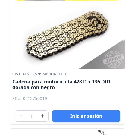
SISTEMA TRANSMISION
·
D.I.D.
Cadena para motocicleta 428 D x 136 DID
dorada con negro
SKU: 0212750019
Iniciar sesión