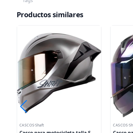
Tags
Productos similares
CASCOS
·
Shaft
CASCOS
·
Sh
Casco para motocicleta talla S
Casco pa