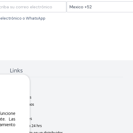
o electrónico o WhatsApp
Links
Inicio
Nosotros
Sucursales
Contáctanos
Marcas
uncione
te. Las
Novedades
namiento
Motometa 24 hrs
Conviértete en un distribuidor