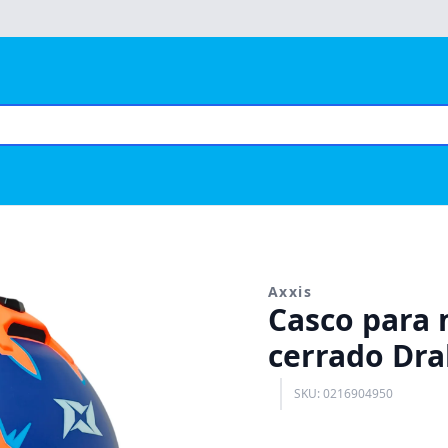
Axxis
Casco para m
cerrado Dra
SKU: 0216904950