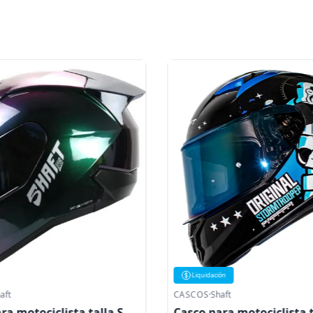
Liquidación
aft
CASCOS
·
Shaft
ra motociclista talla S
Casco para motociclista t