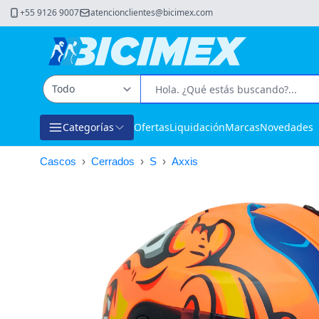
+55 9126 9007
atencionclientes@bicimex.com
Categorías
Ofertas
Liquidación
Marcas
Novedades
Cascos
›
Cerrados
›
S
›
Axxis