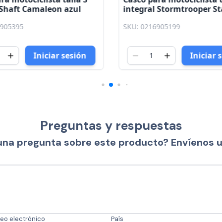
 Shaft Camaleon azul
integral Stormtrooper S
negro brillo azul Shaft
6905395
SKU: 0216905199
Iniciar sesión
Iniciar 
Preguntas y respuestas
una pregunta sobre este producto? Envíenos 
eo electrónico
País