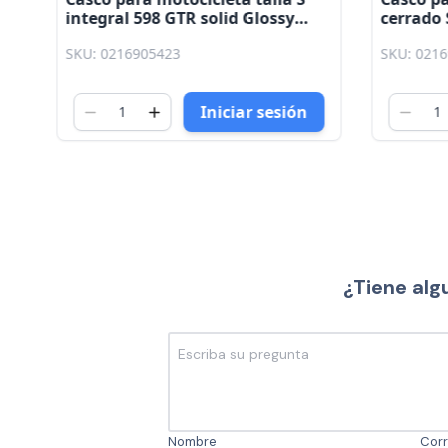
integral 598 GTR solid Glossy
cerrado
Chrome Shaft
SKU: 0216905423
SKU: 021
Iniciar sesión
¿Tiene alg
Nombre
Corr