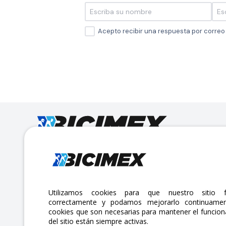
Acepto recibir una respuesta por corre
Calle Lago Müritz No. 30 Col. Mariano Escobedo,
CP:11310 Alcaldía Miguel Hidalgo, Ciudad de México. CDMX.
Lunes a viernes 7am a 6pm / Sábados 7am a 2pm
Utilizamos cookies para que nuestro sitio f
correctamente y podamos mejorarlo continuamen
atencionclientes@bicimex.com
cookies que son necesarias para mantener el funcio
del sitio están siempre activas.
+ 55 9126 9007