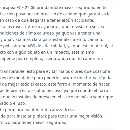
n europea ECE 22.06 brindándote mayor seguridad en tu
ificación pasa por un proceso de calidad que garantiza la
en caso de que llegaras a tener algún accidente.
e a los rayos UV, esto ayudará a que tu vista no se vea
ndiciones de clima caluroso, ya que vas a tener una
una vista más clara para estar alerta en tu camino.
 poliestireno ABS de alta calidad, ya que este material, al
to con algún objeto en un impacto, este mismo
romperse por completo, asegurando que tu cabeza no
 transpirable, esto para evitar malos olores que ocasiona
ro es desmontable para poderlo lavar de una forma rápida
d de mojar todo el casco, este forro al momento de hacer
se deforma esto es algo positivo, ya que cuando el forro
a que lo instales de nuevo en el casco no más a sentir que
vado o el uso.
 te permitirá mantener tu cabeza fresca.
do para instalar pinlock para tener una mejor visión.
rmico para tener mayor seguridad.