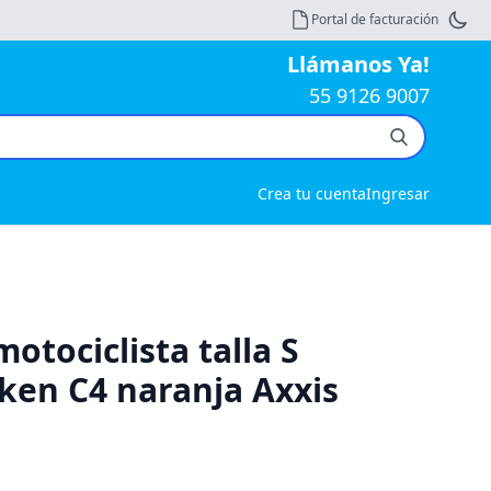
Portal de facturación
Llámanos Ya!
55 9126 9007
Crea tu cuenta
Ingresar
otociclista talla S
ken C4 naranja Axxis