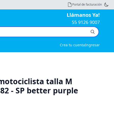
Portal de facturación
Llámanos Ya!
55 9126 9007
Crea tu cuenta
Ingresar
otociclista talla M
82 - SP better purple