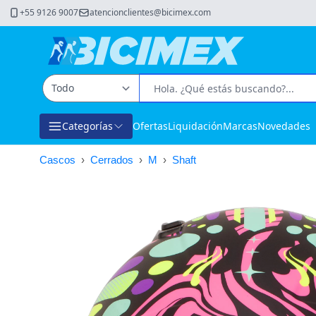
+55 9126 9007
atencionclientes@bicimex.com
Categorías
Ofertas
Liquidación
Marcas
Novedades
Cascos
›
Cerrados
›
M
›
Shaft