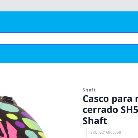
Shaft
Casco para m
cerrado SH5
Shaft
SKU: 0216905058