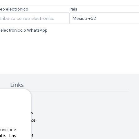
eo electrónico
País
o electrónico o WhatsApp
Links
Inicio
Nosotros
Sucursales
Contáctanos
Marcas
uncione
te. Las
Novedades