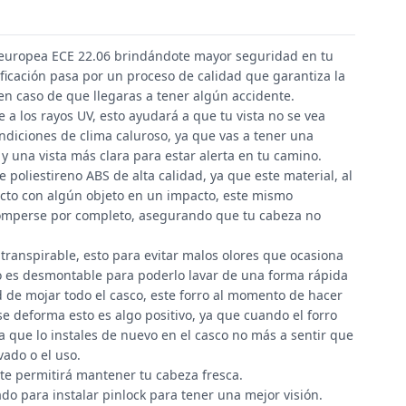
n europea ECE 22.06 brindándote mayor seguridad en tu
ificación pasa por un proceso de calidad que garantiza la
en caso de que llegaras a tener algún accidente.
e a los rayos UV, esto ayudará a que tu vista no se vea
ndiciones de clima caluroso, ya que vas a tener una
una vista más clara para estar alerta en tu camino.
 poliestireno ABS de alta calidad, ya que este material, al
to con algún objeto en un impacto, este mismo
romperse por completo, asegurando que tu cabeza no
 transpirable, esto para evitar malos olores que ocasiona
ro es desmontable para poderlo lavar de una forma rápida
d de mojar todo el casco, este forro al momento de hacer
se deforma esto es algo positivo, ya que cuando el forro
a que lo instales de nuevo en el casco no más a sentir que
vado o el uso.
 te permitirá mantener tu cabeza fresca.
do para instalar pinlock para tener una mejor visión.