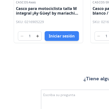
CASCOS
·
Axxis
CASCOS
·
Sh
Casco para motociclista talla M
Casco pa
integral ¡Ay Güey! by mariachi
blanco 
hawk B9 oro brillo Axxis
SKU: 0216905229
SKU: 021
Iniciar sesión
¿Tiene alg