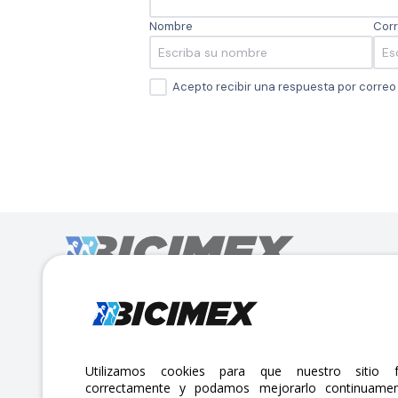
Nombre
Corr
Acepto recibir una respuesta por corre
Calle Lago Müritz No. 30 Col. Mariano Escobedo,
CP:11310 Alcaldía Miguel Hidalgo, Ciudad de México. CDMX.
Lunes a viernes 7am a 6pm / Sábados 7am a 2pm
Utilizamos cookies para que nuestro sitio f
correctamente y podamos mejorarlo continuamen