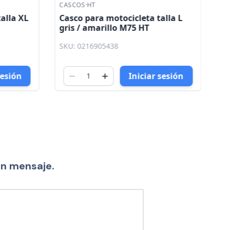
CASCOS
·
HT
CA
alla XL
Casco para motocicleta talla L
Ca
gris / amarillo M75 HT
ce
ro
SKU: 0216905438
SK
sesión
Iniciar sesión
un mensaje.