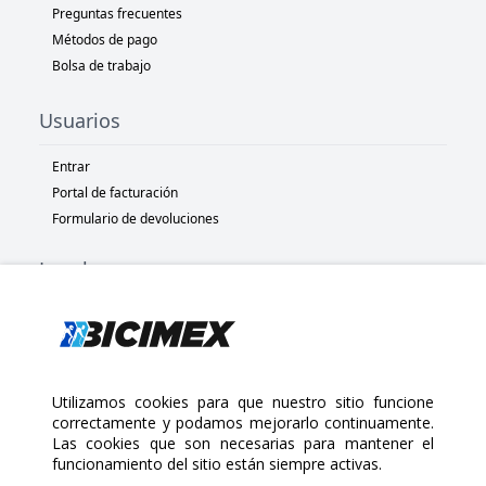
Preguntas frecuentes
Métodos de pago
Bolsa de trabajo
Usuarios
Entrar
Portal de facturación
Formulario de devoluciones
Legal
Términos y condiciones
Políticas de privacidad
Políticas de Cookies
Políticas de devolución
Utilizamos cookies para que nuestro sitio funcione
correctamente y podamos mejorarlo continuamente.
Las cookies que son necesarias para mantener el
Copyright 2025 Bicimex®. All rights reserved. Today is Domingo,
funcionamiento del sitio están siempre activas.
Agosto 9, 2026