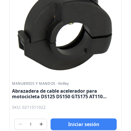
MANUBRIOS Y MANDOS
·
Kinlley
Abrazadera de cable acelerador para
motocicleta DS125 DS150 GTS175 AT110
TRN150 GS150 Kinlley
SKU: 0211511022
Iniciar sesión