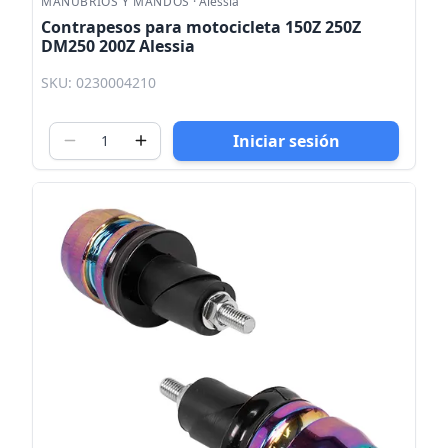
MANUBRIOS Y MANDOS
·
Alessia
Contrapesos para motocicleta 150Z 250Z
DM250 200Z Alessia
SKU: 0230004210
Iniciar sesión