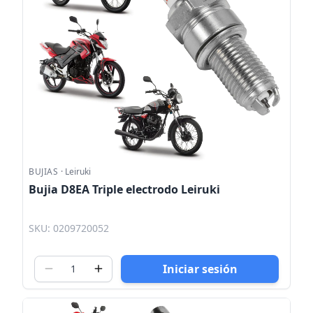
BUJIAS
·
Leiruki
Bujia D8EA Triple electrodo Leiruki
SKU: 0209720052
Iniciar sesión