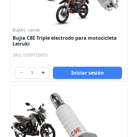
BUJIAS
·
Leiruki
Bujia C8E Triple electrodo para motocicleta
Leiruki
SKU: 0209720055
Iniciar sesión