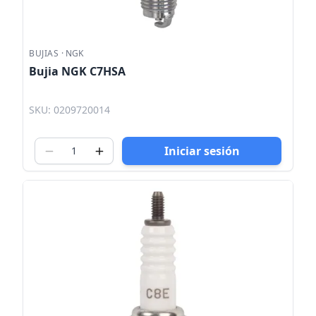
BUJIAS
·
NGK
Bujia NGK C7HSA
SKU: 0209720014
Iniciar sesión