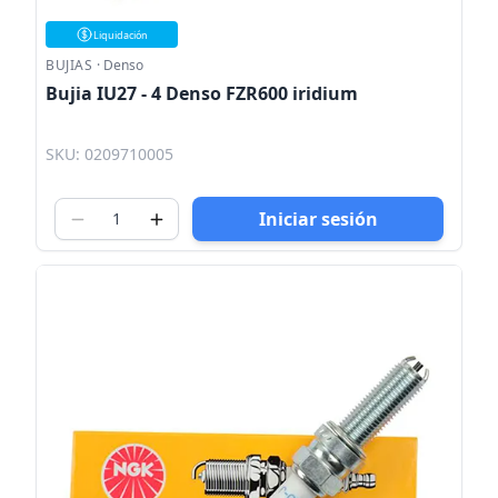
Liquidación
BUJIAS
·
Denso
Bujia IU27 - 4 Denso FZR600 iridium
SKU: 0209710005
Iniciar sesión