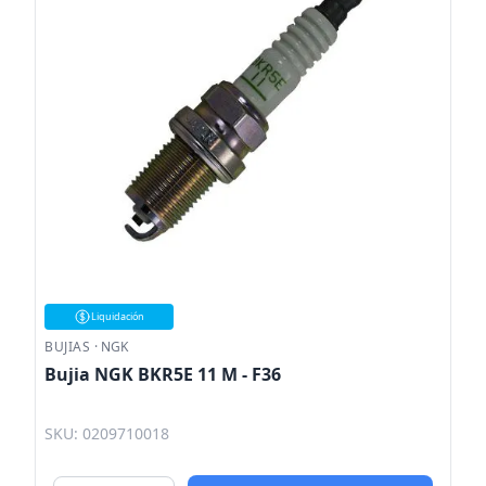
Liquidación
BUJIAS
·
NGK
Bujia NGK BKR5E 11 M - F36
SKU: 0209710018