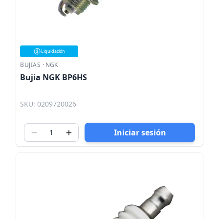
Liquidación
BUJIAS
·
NGK
Bujia NGK BP6HS
SKU: 0209720026
Iniciar sesión