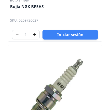
BUJIAS
·
NGK
Bujia NGK BP5HS
SKU: 0209720027
Iniciar sesión