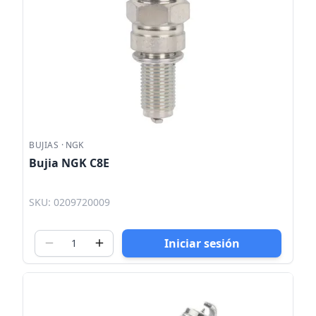
BUJIAS
·
NGK
Bujia NGK C8E
SKU: 0209720009
Iniciar sesión