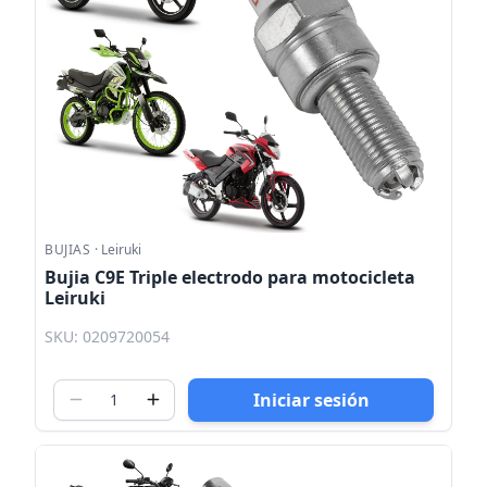
BUJIAS
·
Leiruki
Bujia C9E Triple electrodo para motocicleta
Leiruki
SKU: 0209720054
Iniciar sesión