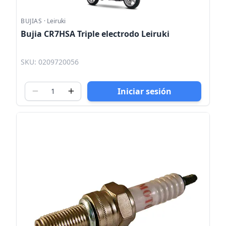
BUJIAS
·
Leiruki
Bujia CR7HSA Triple electrodo Leiruki
SKU: 0209720056
Iniciar sesión