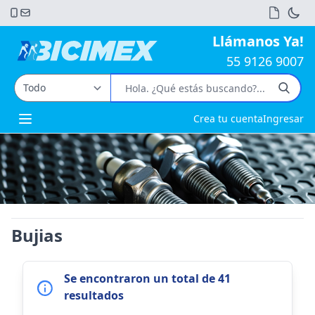
Llámanos Ya!
55 9126 9007
Crea tu cuenta
Ingresar
Open main menu
Bujias
Se encontraron un total de 41
resultados