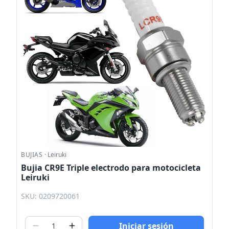
BUJIAS
·
Leiruki
Bujia CR9E Triple electrodo para motocicleta
Leiruki
SKU: 0209720061
Iniciar sesión