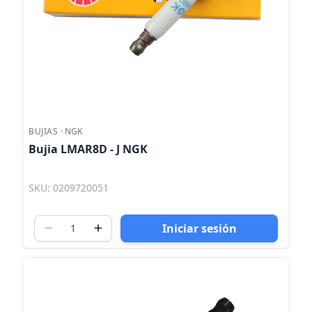
BUJIAS
·
NGK
Bujia LMAR8D - J NGK
SKU: 0209720051
Iniciar sesión