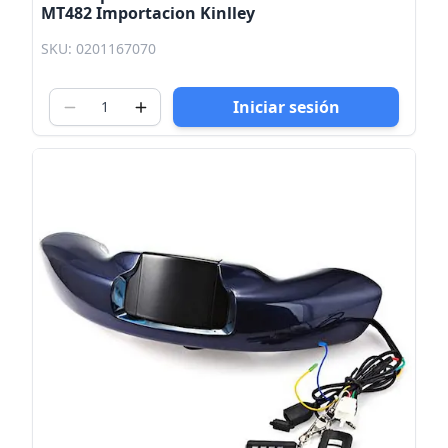
MT482 Importacion Kinlley
SKU: 0201167070
Iniciar sesión