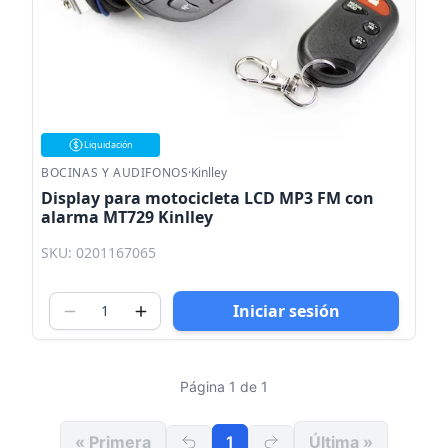
Liquidación
BOCINAS Y AUDIFONOS
·
Kinlley
Display para motocicleta LCD MP3 FM con
alarma MT729 Kinlley
SKU: 0201167065
Iniciar sesión
Página 1 de 1
« Primera
1
Última »