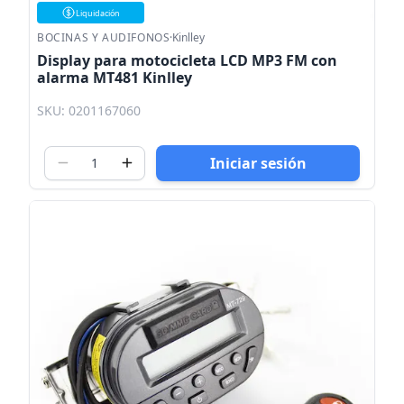
Liquidación
BOCINAS Y AUDIFONOS
·
Kinlley
Display para motocicleta LCD MP3 FM con
alarma MT481 Kinlley
SKU: 0201167060
Iniciar sesión