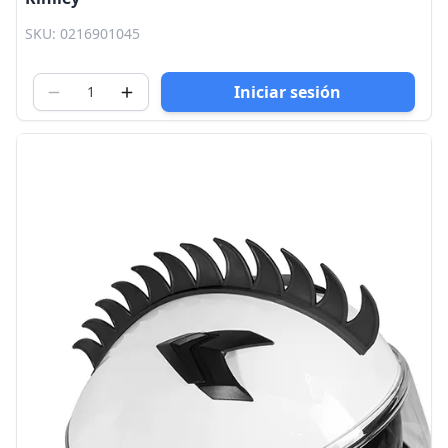
SKU: 0216901045
Iniciar sesión