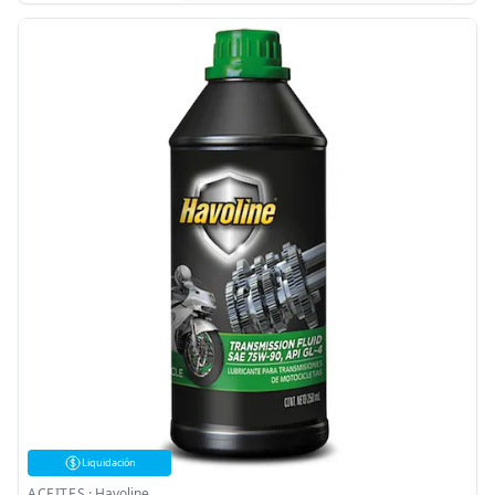
Liquidación
ACEITES
·
Havoline