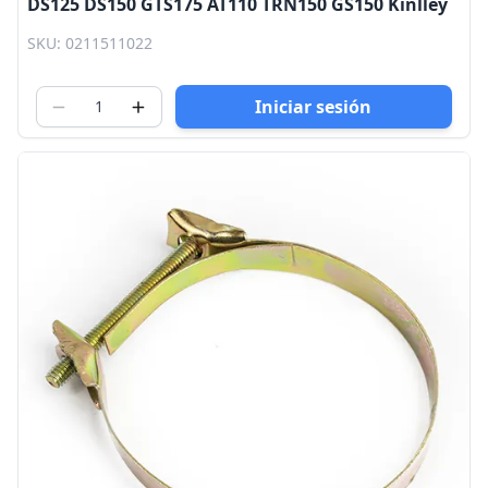
DS125 DS150 GTS175 AT110 TRN150 GS150 Kinlley
SKU: 0211511022
Iniciar sesión