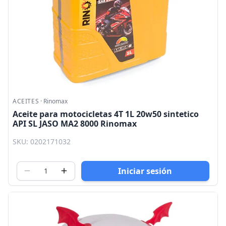
ACEITES
·
Rinomax
Aceite para motocicletas 4T 1L 20w50 sintetico
API SL JASO MA2 8000 Rinomax
SKU: 0202171032
Iniciar sesión