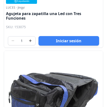
Liquidación
LUCES
·
Jingyi
Agujeta para zapatilla una Led con Tres
Funciones
SKU: 153075
Iniciar sesión