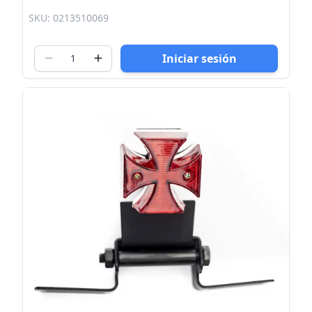
SKU: 0213510069
Iniciar sesión