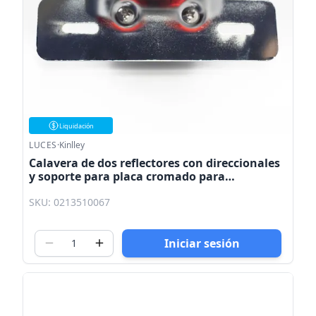
Liquidación
LUCES
·
Kinlley
Calavera de dos reflectores con direccionales
y soporte para placa cromado para
motocicleta universal 2001 Kinlley
SKU: 0213510067
Iniciar sesión