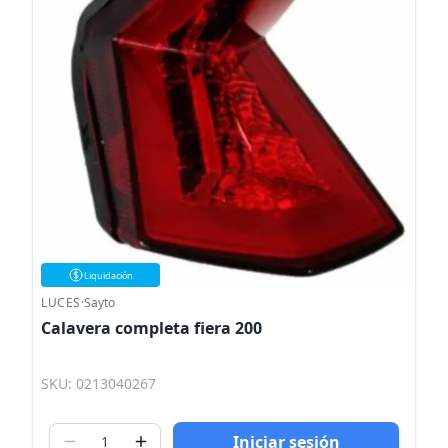
Liquidación
LUCES
·
Sayto
Calavera completa fiera 200
SKU: 0213040267
Iniciar sesión