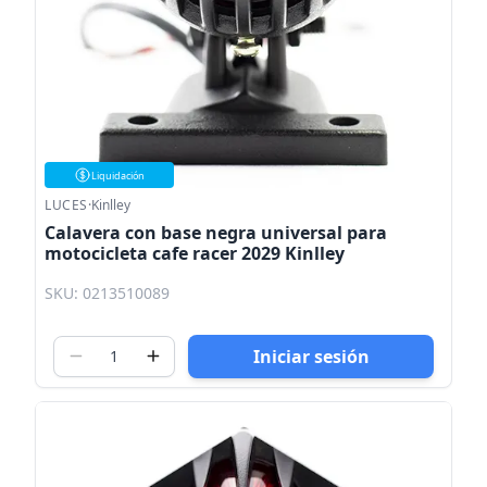
Liquidación
LUCES
·
Kinlley
Calavera con base negra universal para
motocicleta cafe racer 2029 Kinlley
SKU: 0213510089
Iniciar sesión