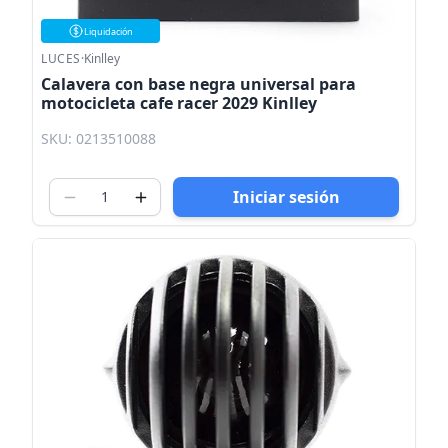
Liquidación
LUCES
·
Kinlley
Calavera con base negra universal para
motocicleta cafe racer 2029 Kinlley
SKU: 0213510088
Iniciar sesión