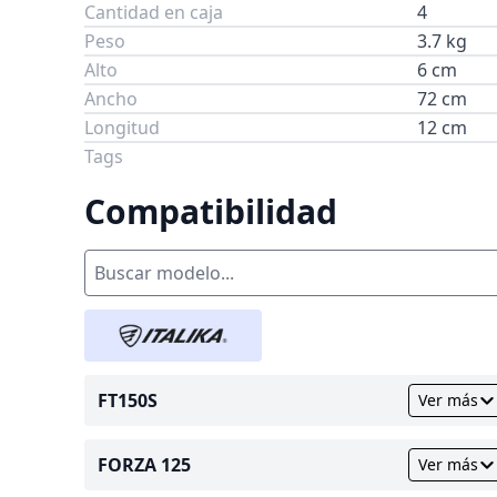
Cantidad en caja
4
Peso
3.7 kg
Alto
6 cm
Ancho
72 cm
Longitud
12 cm
Tags
Compatibilidad
FT150S
Ver más
FORZA 125
Ver más