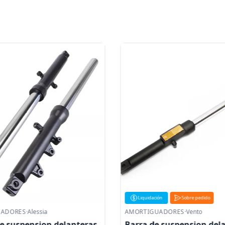
Liquidación
Sobre pedido
UADORES
·
Alessia
AMORTIGUADORES
·
Vento
e suspension delanteras
Barra de suspension del