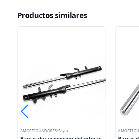
Productos similares
AMORTIGUADORES
·
Sayto
AMORTIG
Barras de suspension delanteras
Barras d