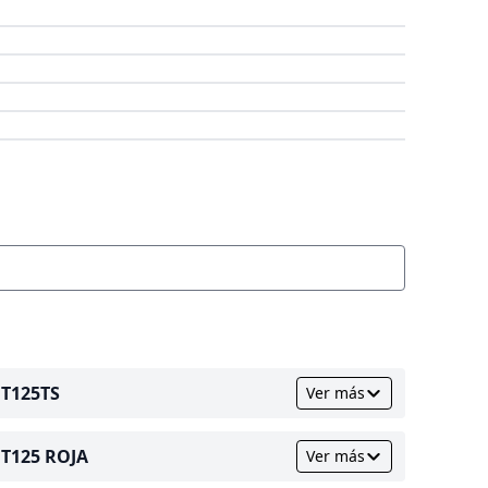
FT125TS
Ver más
FT125 ROJA
Ver más