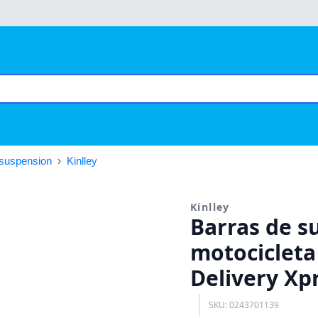
 suspension
›
Kinlley
Kinlley
Barras de s
motocicleta
Delivery Xpr
SKU: 0243701139