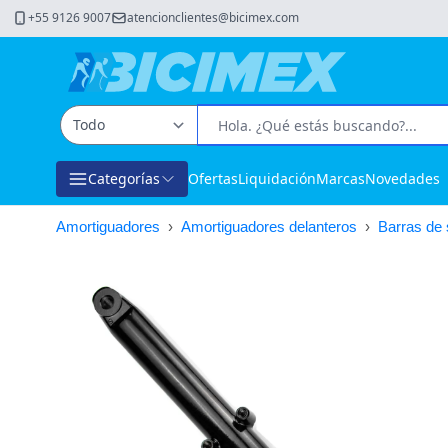
+55 9126 9007
atencionclientes@bicimex.com
Categorías
Ofertas
Liquidación
Marcas
Novedades
Amortiguadores
›
Amortiguadores delanteros
›
Barras de