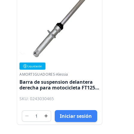
Liquidación
AMORTIGUADORES
·
Alessia
Barra de suspension delantera
derecha para motocicleta FT125
DT125 DT150 DELIVERY FT150
SKU: 0243030465
GRAFITO Alessia
Iniciar sesión