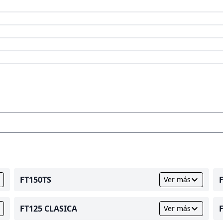
FT150TS
Ver más
FT125 CLASICA
Ver más