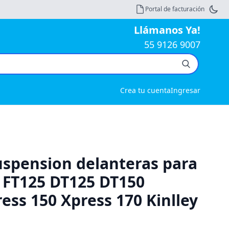
Portal de facturación
Llámanos Ya!
55 9126 9007
Crea tu cuenta
Ingresar
uspension delanteras para
 FT125 DT125 DT150
ess 150 Xpress 170 Kinlley