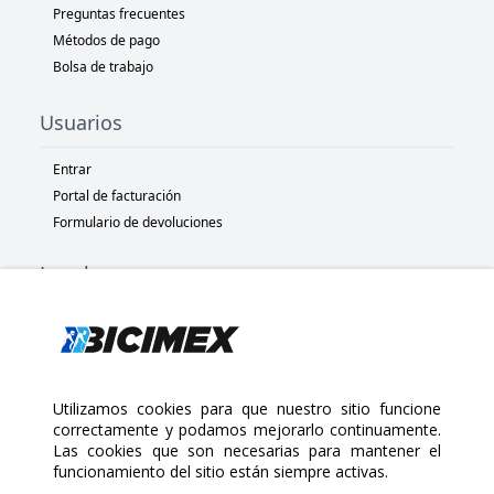
Preguntas frecuentes
Métodos de pago
Bolsa de trabajo
Usuarios
Entrar
Portal de facturación
Formulario de devoluciones
Legal
Términos y condiciones
Políticas de privacidad
Políticas de Cookies
Políticas de devolución
Utilizamos cookies para que nuestro sitio funcione
correctamente y podamos mejorarlo continuamente.
Las cookies que son necesarias para mantener el
Copyright 2025 Bicimex®. All rights reserved. Today is Viernes,
funcionamiento del sitio están siempre activas.
Agosto 7, 2026