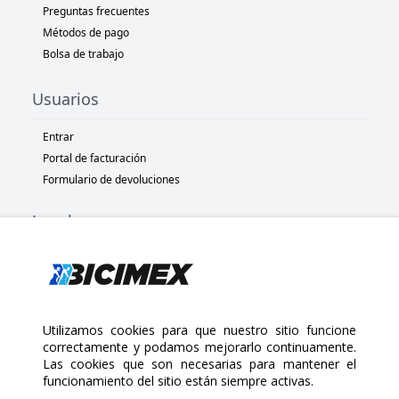
Preguntas frecuentes
Métodos de pago
Bolsa de trabajo
Usuarios
Entrar
Portal de facturación
Formulario de devoluciones
Legal
Términos y condiciones
Políticas de privacidad
Políticas de Cookies
Políticas de devolución
Utilizamos cookies para que nuestro sitio funcione
correctamente y podamos mejorarlo continuamente.
Las cookies que son necesarias para mantener el
Copyright 2025 Bicimex®. All rights reserved. Today is Sábado,
funcionamiento del sitio están siempre activas.
Agosto 8, 2026