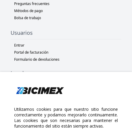
Preguntas frecuentes
Métodos de pago
Bolsa de trabajo
Usuarios
Entrar
Portal de facturación
Formulario de devoluciones
Legal
Términos y condiciones
Políticas de privacidad
Políticas de Cookies
Políticas de devolución
Utilizamos cookies para que nuestro sitio funcione
correctamente y podamos mejorarlo continuamente.
Las cookies que son necesarias para mantener el
Copyright 2025 Bicimex®. All rights reserved. Today is Jueves,
funcionamiento del sitio están siempre activas.
Agosto 6, 2026