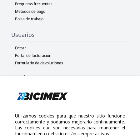
Preguntas frecuentes
Métodos de pago
Bolsa de trabajo
Usuarios
Entrar
Portal de facturación
Formulario de devoluciones
Legal
Términos y condiciones
Políticas de privacidad
Políticas de Cookies
Políticas de devolución
Utilizamos cookies para que nuestro sitio funcione
correctamente y podamos mejorarlo continuamente.
Las cookies que son necesarias para mantener el
Copyright 2025 Bicimex®. All rights reserved. Today is Viernes,
funcionamiento del sitio están siempre activas.
Agosto 7, 2026