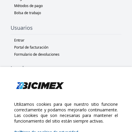
Métodos de pago
Bolsa de trabajo
Usuarios
Entrar
Portal de facturación
Formulario de devoluciones
Legal
Términos y condiciones
Políticas de privacidad
Políticas de Cookies
Políticas de devolución
Utilizamos cookies para que nuestro sitio funcione
correctamente y podamos mejorarlo continuamente.
Las cookies que son necesarias para mantener el
Copyright 2025 Bicimex®. All rights reserved. Today is Miércoles,
funcionamiento del sitio están siempre activas.
$60.00
Agosto 5, 2026