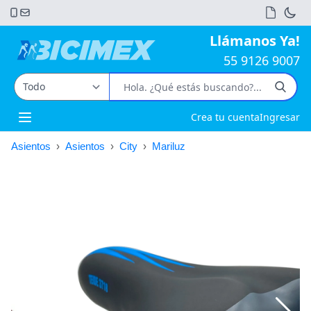
Llámanos Ya!
55 9126 9007
Crea tu cuenta
Ingresar
Open main menu
Asientos
›
Asientos
›
City
›
Mariluz