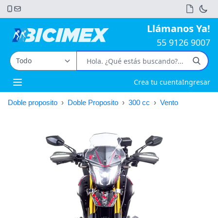
Llámanos Ya!
55 9126 9007
Crea tu cuenta
Ingresar
Open main menu
Doble proposito
›
Doble Proposito
›
300 cc
›
Vento