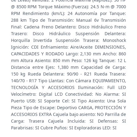
@ 8500 RPM Torque Máximo (Fuerza): 24.5 N-m @ 7000
RPM Rendimiento (km/L): 24 Autonomía por Tanque:
288 km Tipo de Transmisión: Manual 6v Transmisión
Final: Cadena Freno Delantero: Disco Hidráulico Freno
Trasero: Disco Hidráulico Suspensión Delantera:
Horquilla Invertida Suspensión Trasera: Monoshock
Ignición: CDI Enfriamiento: Aire/Aceite DIMENSIONES,
CAPACIDADES Y RODADO Largo: 2,130 mm Ancho: 860
mm Altura Asiento: 850 mm Peso: 126 kg Tanque: 12 L
Distancia entre Ejes: 1,380 mm Capacidad de Carga:
150 kg Rueda Delantera: 90/90 - R21 Rueda Trasera:
140/70 - R17 Tipo Llantas: Con Cámara EQUIPAMIENTO,
TECNOLOGÍA Y ACCESORIOS Iluminación: Full LED
Velocímetro: Digital LCD Conectividad: No Alarma: SI
Puerto USB: SI Soporte Cel: SI Tipo Asiento: Una Sola
Pieza Tipo de Escape: Deportivo CARGA, PROTECCIÓN Y
ACCESORIOS EXTRA Cajuela bajo asiento: NO Parrilla de
Carga: Trasera Cajuela Incluida: SI Defensas: SI
Parabrisas: SI Cubre Puños: SI Exploradoras LED: SI