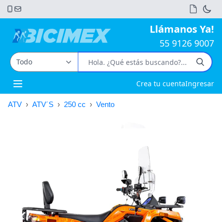
Llámanos Ya!
55 9126 9007
Crea tu cuenta
Ingresar
Open main menu
ATV
›
ATV´S
›
250 cc
›
Vento