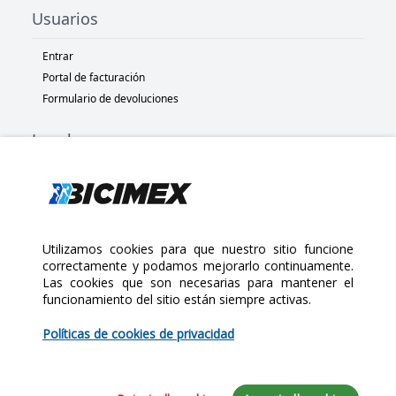
Usuarios
Entrar
Portal de facturación
Formulario de devoluciones
Legal
Términos y condiciones
Políticas de privacidad
Políticas de Cookies
Políticas de devolución
Utilizamos cookies para que nuestro sitio funcione
correctamente y podamos mejorarlo continuamente.
Las cookies que son necesarias para mantener el
Copyright 2025 Bicimex®. All rights reserved. Today is Jueves,
funcionamiento del sitio están siempre activas.
Agosto 6, 2026
$68,000.00
Políticas de cookies de privacidad
Cantidad: