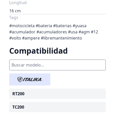
Longitud
16 cm
Tags
#motocicleta #bateria #baterias #yuasa
#acumulador #acumuladores #usa #agm #12
#volts #ampere #libremantenimiento
Compatibilidad
RT200
TC200