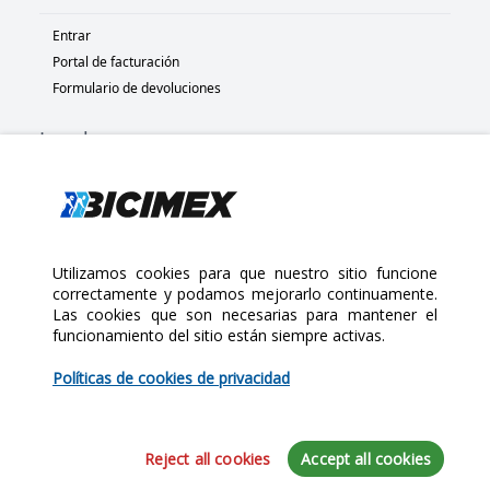
Entrar
Portal de facturación
Formulario de devoluciones
Legal
Términos y condiciones
Políticas de privacidad
Políticas de Cookies
Políticas de devolución
Utilizamos cookies para que nuestro sitio funcione
correctamente y podamos mejorarlo continuamente.
Las cookies que son necesarias para mantener el
Copyright 2025 Bicimex®. All rights reserved. Today is Viernes,
funcionamiento del sitio están siempre activas.
Agosto 7, 2026
$2,910.00
Políticas de cookies de privacidad
Cantidad:
Reject all cookies
Accept all cookies
Iniciar sesión