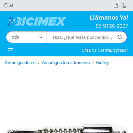
Llámanos Ya!
55 9126 9007
Crea tu cuenta
Ingresar
Open main menu
Amortiguadores
›
Amortiguadores traseros
›
Kinlley