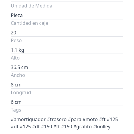
Unidad de Medida
Pieza
Cantidad en caja
20
Peso
1.1 kg
Alto
36.5 cm
Ancho
8 cm
Longitud
6 cm
Tags
#amortiguador #trasero #para #moto #ft #125
#dt #125 #dt #150 #ft #150 #grafito #kinlley