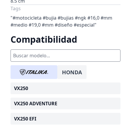
8.5 cm
Tags
"#motocicleta #bujia #bujias #ngk #16,0 #mm
#medio #19,0 #mm #diseño #especial"
Compatibilidad
HONDA
VX250
VX250 ADVENTURE
VX250 EFI