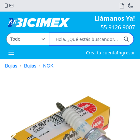
Llámanos Ya!
55 9126 9007
Crea tu cuenta
Ingresar
Open main menu
Bujias
›
Bujias
›
NGK