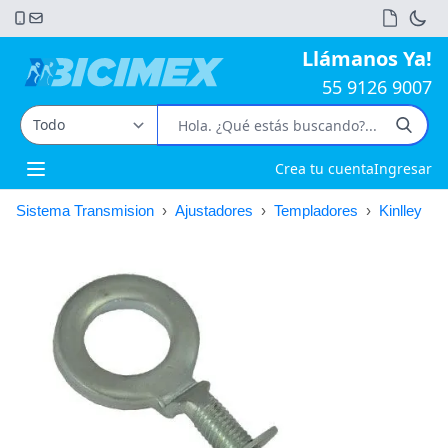
Llámanos Ya!
55 9126 9007
Crea tu cuenta
Ingresar
Open main menu
Sistema Transmision
›
Ajustadores
›
Templadores
›
Kinlley