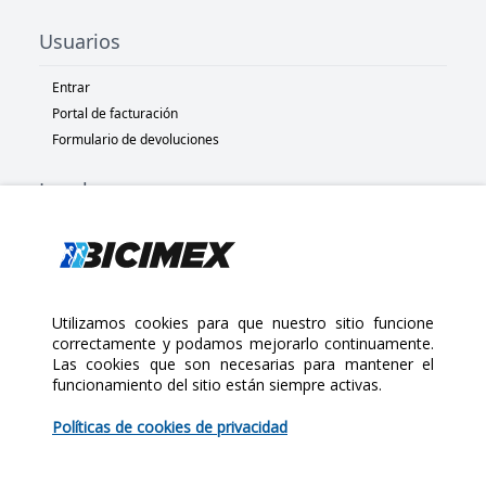
Usuarios
Entrar
Portal de facturación
Formulario de devoluciones
Legal
Términos y condiciones
Políticas de privacidad
Políticas de Cookies
Políticas de devolución
Utilizamos cookies para que nuestro sitio funcione
correctamente y podamos mejorarlo continuamente.
Las cookies que son necesarias para mantener el
Copyright 2025 Bicimex®. All rights reserved. Today is Viernes,
funcionamiento del sitio están siempre activas.
Agosto 7, 2026
$15.00
Políticas de cookies de privacidad
Cantidad: