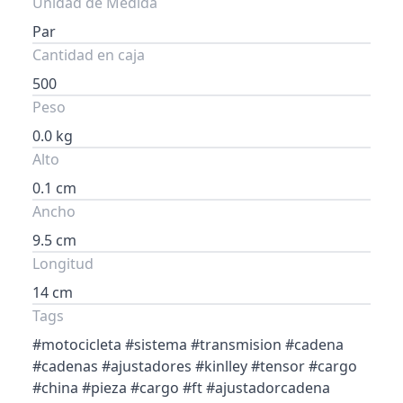
Unidad de Medida
Par
Cantidad en caja
500
Peso
0.0 kg
Alto
0.1 cm
Ancho
9.5 cm
Longitud
14 cm
Tags
#motocicleta #sistema #transmision #cadena
#cadenas #ajustadores #kinlley #tensor #cargo
#china #pieza #cargo #ft #ajustadorcadena