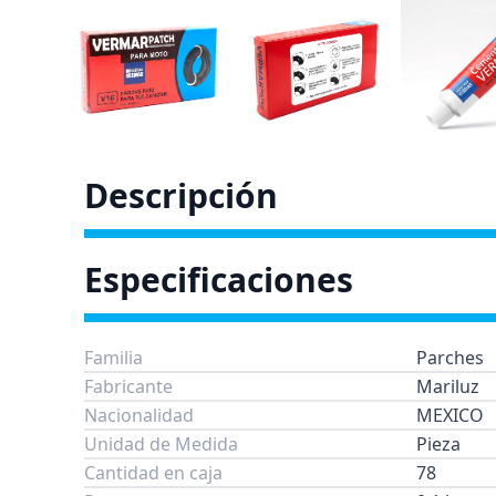
Descripción
Especificaciones
Familia
Parches
Fabricante
Mariluz
Nacionalidad
MEXICO
Unidad de Medida
Pieza
Cantidad en caja
78