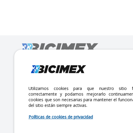
Calle Lago Müritz No. 30 Col. Mariano Escobedo,
CP:11310 Alcaldía Miguel Hidalgo, Ciudad de México. CDMX.
Lunes a viernes 7am a 6pm / Sábados 7am a 2pm
Utilizamos cookies para que nuestro sitio f
correctamente y podamos mejorarlo continuamen
atencionclientes@bicimex.com
cookies que son necesarias para mantener el funcio
del sitio están siempre activas.
+ 55 9126 9007
Políticas de cookies de privacidad