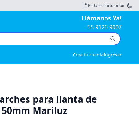
Portal de facturación
Llámanos Ya!
55 9126 9007
Crea tu cuenta
Ingresar
arches para llanta de
a 50mm Mariluz