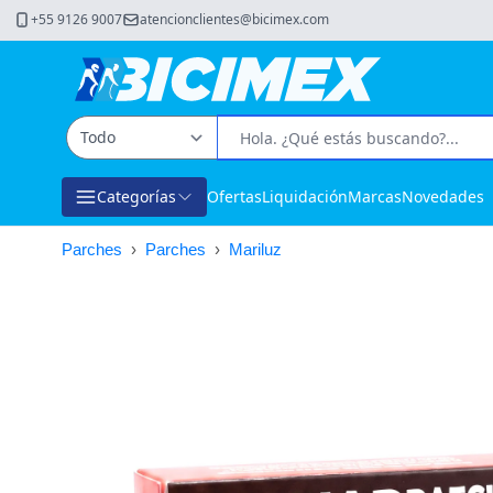
+55 9126 9007
atencionclientes@bicimex.com
Categorías
Ofertas
Liquidación
Marcas
Novedades
Parches
›
Parches
›
Mariluz