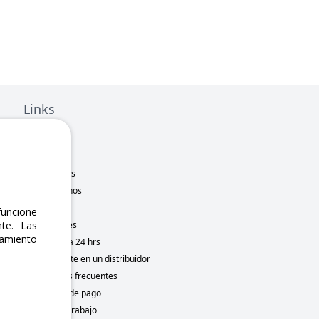
Links
Inicio
Nosotros
Sucursales
Contáctanos
Marcas
uncione
te. Las
Novedades
namiento
Motometa 24 hrs
Conviértete en un distribuidor
Preguntas frecuentes
Métodos de pago
Bolsa de trabajo