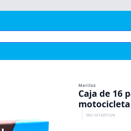
Mariluz
Caja de 16 p
motociclet
SKU: 0214201224