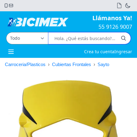
Llámanos Ya!
55 9126 9007
Crea tu cuenta
Ingresar
Open main menu
Carroceria/Plasticos
›
Cubiertas Frontales
›
Sayto