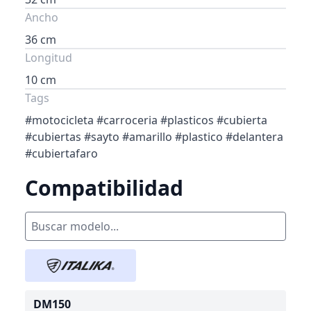
Ancho
36 cm
Longitud
10 cm
Tags
#motocicleta #carroceria #plasticos #cubierta
#cubiertas #sayto #amarillo #plastico #delantera
#cubiertafaro
Compatibilidad
DM150