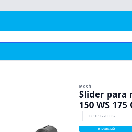
Mach
Slider para
150 WS 175 
SKU: 0217700052
En Liquidación