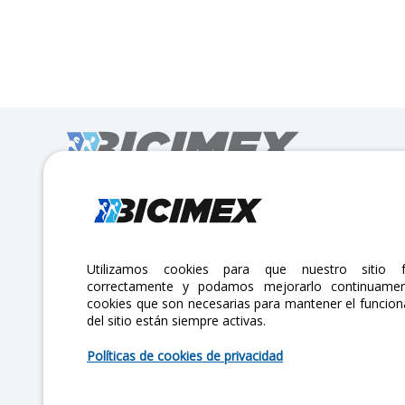
Calle Lago Müritz No. 30 Col. Mariano Escobedo,
CP:11310 Alcaldía Miguel Hidalgo, Ciudad de México. CDMX.
Lunes a viernes 7am a 6pm / Sábados 7am a 2pm
Utilizamos cookies para que nuestro sitio f
correctamente y podamos mejorarlo continuamen
atencionclientes@bicimex.com
cookies que son necesarias para mantener el funcio
del sitio están siempre activas.
+ 55 9126 9007
Políticas de cookies de privacidad