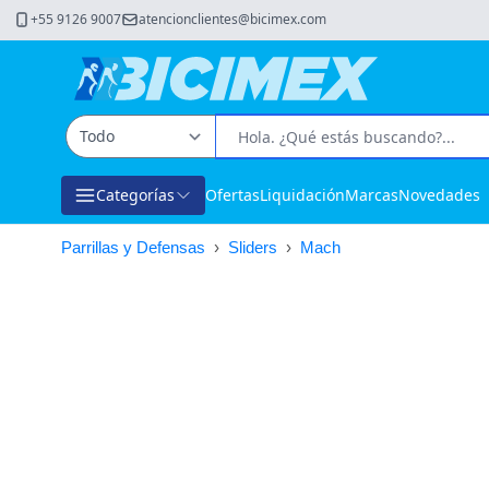
+55 9126 9007
atencionclientes@bicimex.com
Categorías
Ofertas
Liquidación
Marcas
Novedades
Parrillas y Defensas
›
Sliders
›
Mach