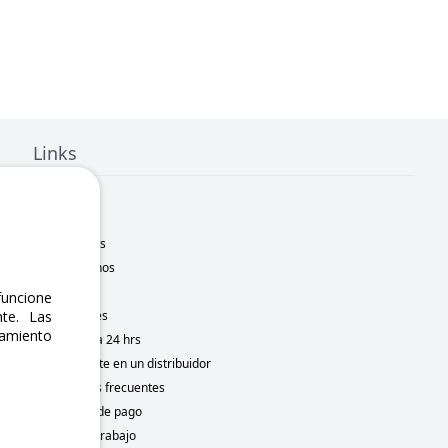
Links
Inicio
Nosotros
Sucursales
Contáctanos
Marcas
uncione
te. Las
Novedades
namiento
Motometa 24 hrs
Conviértete en un distribuidor
Preguntas frecuentes
Métodos de pago
Bolsa de trabajo