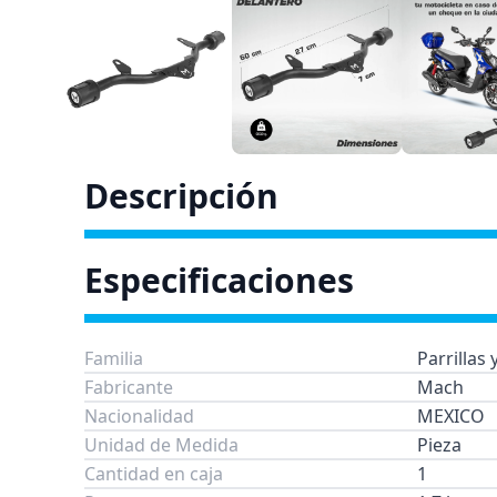
Descripción
Especificaciones
Familia
Parrillas
Fabricante
Mach
Nacionalidad
MEXICO
Unidad de Medida
Pieza
Cantidad en caja
1