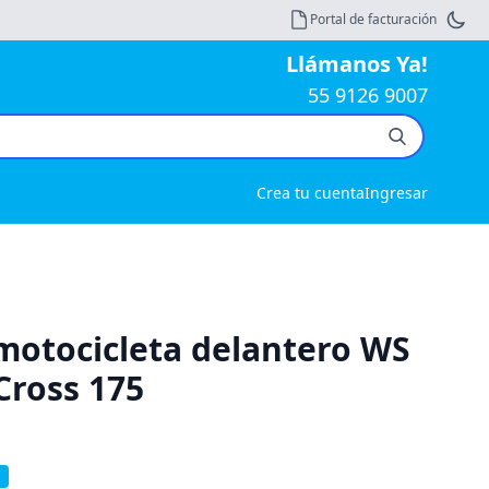
Portal de facturación
Llámanos Ya!
55 9126 9007
Crea tu cuenta
Ingresar
 motocicleta delantero WS
Cross 175