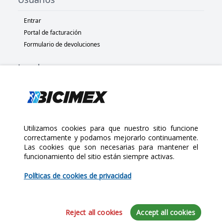
Entrar
Portal de facturación
Formulario de devoluciones
Legal
Términos y condiciones
Políticas de privacidad
Políticas de Cookies
Políticas de devolución
Utilizamos cookies para que nuestro sitio funcione
correctamente y podamos mejorarlo continuamente.
Las cookies que son necesarias para mantener el
Copyright 2025 Bicimex®. All rights reserved. Today is Viernes,
funcionamiento del sitio están siempre activas.
Agosto 7, 2026
$130.00
Políticas de cookies de privacidad
Cantidad:
Reject all cookies
Accept all cookies
Iniciar sesión