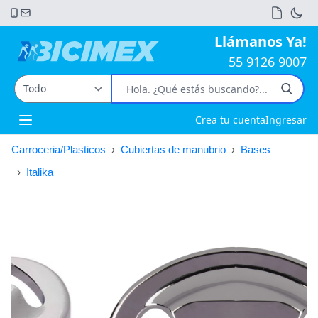
Llámanos Ya!
55 9126 9007
Crea tu cuenta
Ingresar
Open main menu
Carroceria/Plasticos
›
Cubiertas de manubrio
›
Bases
›
Italika