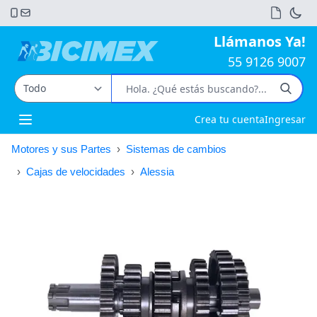
Llámanos Ya!
55 9126 9007
Crea tu cuenta
Ingresar
Open main menu
Motores y sus Partes
›
Sistemas de cambios
›
Cajas de velocidades
›
Alessia