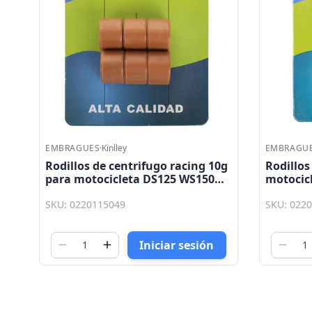
EMBRAGUES
·
Kinlley
EMBRAGU
Rodillos de centrifugo racing 10g
Rodillos
para motocicleta DS125 WS150
motocic
GTS175 ATV150 CS125 Atom 150
ATV150 
SKU: 0220115049
SKU: 022
Phantom 150 Terra 150 Kinlley
150 Terr
Iniciar sesión