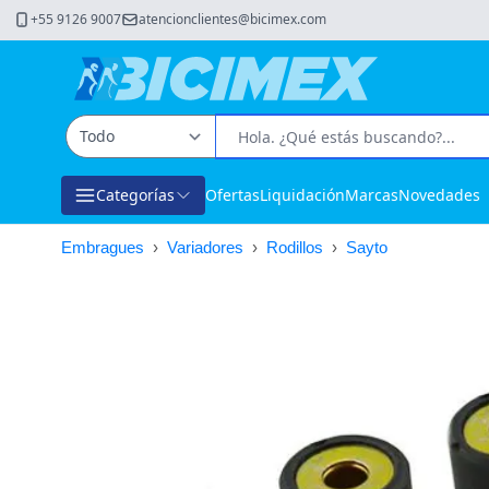
+55 9126 9007
atencionclientes@bicimex.com
Categorías
Ofertas
Liquidación
Marcas
Novedades
Embragues
›
Variadores
›
Rodillos
›
Sayto