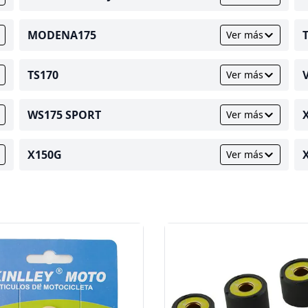
MODENA175
Ver más
TS170
Ver más
WS175 SPORT
Ver más
X150G
Ver más