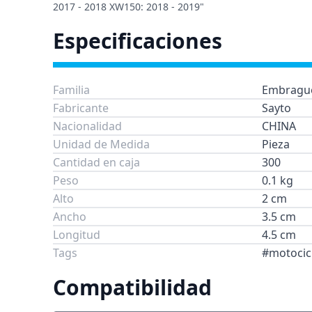
2017 - 2018 XW150: 2018 - 2019"
Especificaciones
Familia
Embragu
Fabricante
Sayto
Nacionalidad
CHINA
Unidad de Medida
Pieza
Cantidad en caja
300
Peso
0.1 kg
Alto
2 cm
Ancho
3.5 cm
Longitud
4.5 cm
Tags
#motocic
Compatibilidad