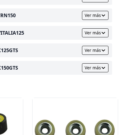
TRN150
Ver más
VITALIA125
Ver más
X125GTS
Ver más
X150GTS
Ver más