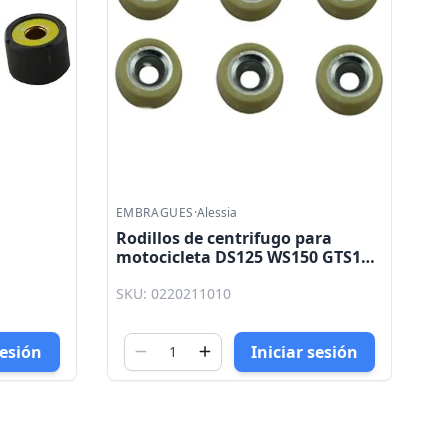
EMBRAGUES
·
Alessia
1
Rodillos de centrifugo para
motocicleta DS125 WS150 GTS175
ATV150 CS125 Atom 150 Phantom
SKU: 0220211010
150 Terra 150 Alessia
sesión
Iniciar sesión