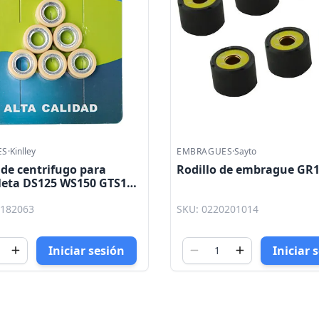
ES
·
Kinlley
EMBRAGUES
·
Sayto
 de centrifugo para
Rodillo de embrague GR
leta DS125 WS150 GTS175
CS125 Atom 150 Phantom
0182063
SKU: 0220201014
a 150 Kinlley
Iniciar sesión
Iniciar 