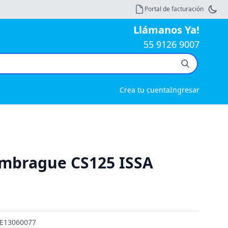
Portal de facturación
Llámanos Ya!
55 9126 9007
Crea tu cuenta
Ingresar
embrague CS125 ISSA
: E13060077