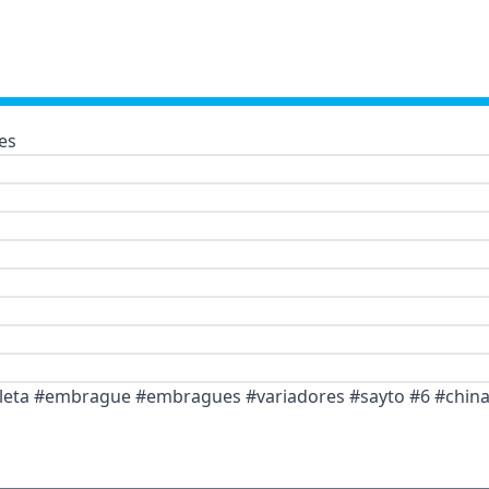
es
leta #embrague #embragues #variadores #sayto #6 #chin