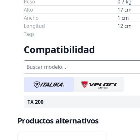
Peso
0.7 kg
Alto
17 cm
Ancho
1 cm
Longitud
12 cm
Tags
Compatibilidad
TX 200
Productos alternativos