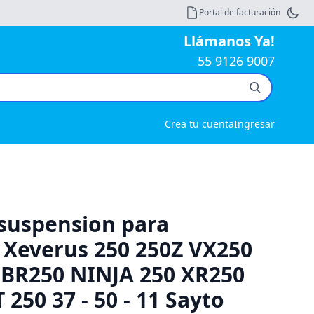
Portal de facturación
Llámanos Ya!
55 9126 9007
Crea tu cuenta
Ingresar
suspension para
 Xeverus 250 250Z VX250
CBR250 NINJA 250 XR250
250 37 - 50 - 11 Sayto