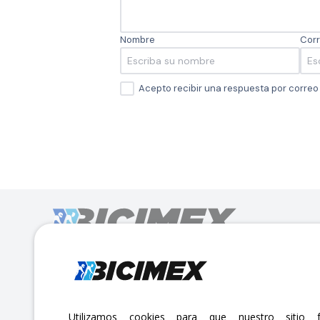
Nombre
Corr
Acepto recibir una respuesta por corre
Calle Lago Müritz No. 30 Col. Mariano Escobedo,
CP:11310 Alcaldía Miguel Hidalgo, Ciudad de México. CDMX.
Lunes a viernes 7am a 6pm / Sábados 7am a 2pm
Utilizamos cookies para que nuestro sitio f