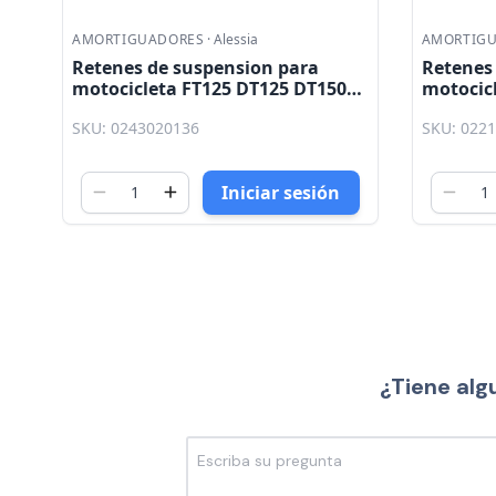
AMORTIGUADORES
·
Kinlley
AMORTIG
Retenes de suspension para
Retenes
motocicleta FT125 DT125 DT150
motocicl
 -
DELIVERY FT150 GRAFITO 27 - 37 -
Sayto
SKU: 0221201046
SKU: 022
10.5 Kinlley
Iniciar sesión
¿Tiene alg