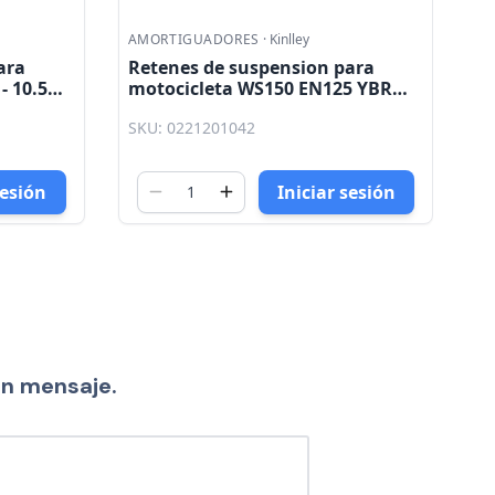
AMORTIGUADORES
·
Kinlley
A
ara
Retenes de suspension para
R
5 YBR
motocicleta FT125 Cargo 125 27 -
m
39 - 10.5 Kinlley
Ro
SKU: 0221201044
SK
Ki
sesión
Iniciar sesión
un mensaje.