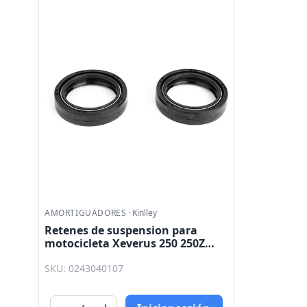
AMORTIGUADORES
·
Kinlley
Retenes de suspension para
motocicleta Xeverus 250 250Z
VX250 Vort-X 200 CBR250 NINJA
SKU: 0243040107
250 XR250 SUPERLIGHT 250 37 - 50
- 11 Kinlley