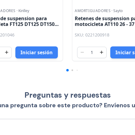
UADORES
·
Sayto
AMORTIGUADORES
·
Kinlley
 de suspension para
Retenes de suspension p
eta AT110 26 - 37 - 10.5
motocicleta WS150 EN12
125 30 - 40.5 - 10.5 Kinlley
1200918
SKU: 0221201042
Iniciar sesión
Iniciar 
Preguntas y respuestas
una pregunta sobre este producto? Envíenos 