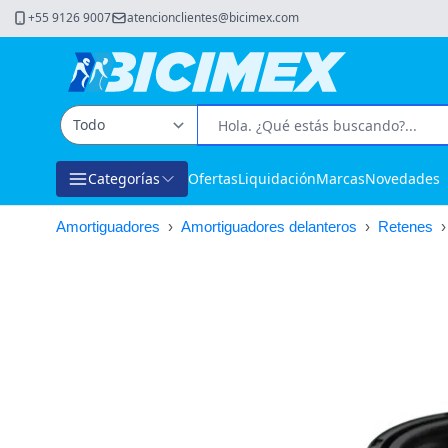
+55 9126 9007
atencionclientes@bicimex.com
Categorías
Ofertas
Liquidación
Marcas
Novedades
Amortiguadores
›
Amortiguadores delanteros
›
Retenes
›