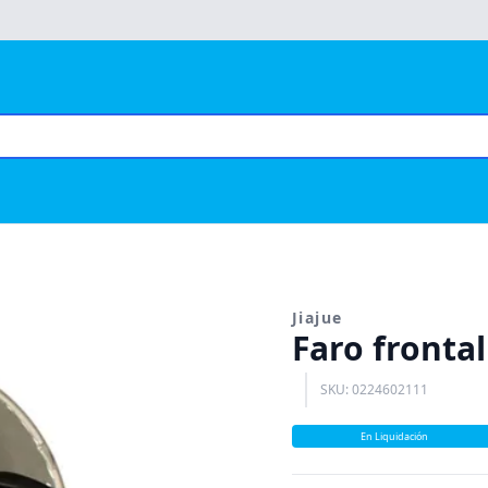
Jiajue
Faro frontal
SKU: 0224602111
En Liquidación