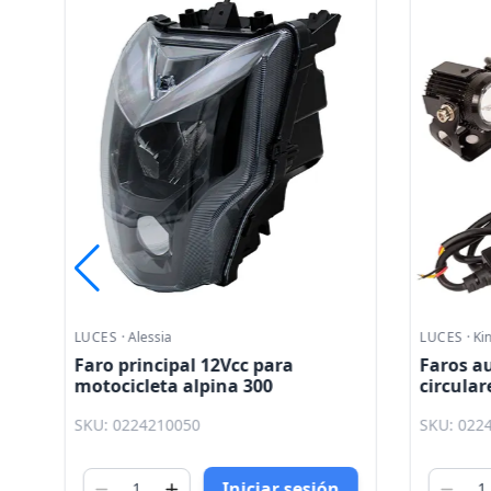
LUCES
·
Alessia
LUCES
·
Kin
0
Faro principal 12Vcc para
Faros au
motocicleta alpina 300
circular
motocicl
SKU: 0224210050
SKU: 022
Kinlley
Iniciar sesión