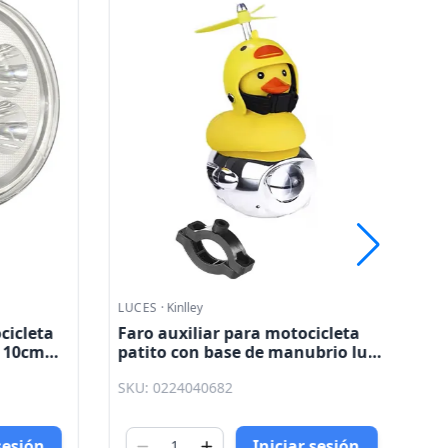
LUCES
·
Kinlley
LU
cicleta
Faro auxiliar para motocicleta
Fa
W 10cm
patito con base de manubrio luz
ba
blanca Kinlley
ro
SKU: 0224040682
SK
sesión
Iniciar sesión