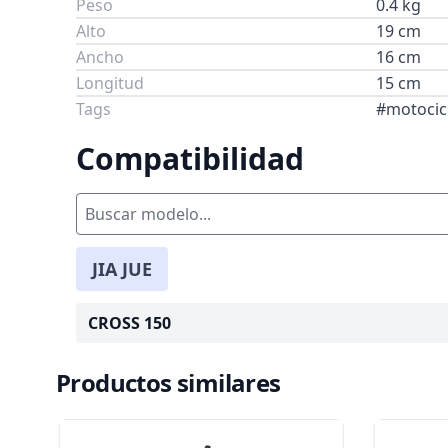
Peso
0.4 kg
Alto
19 cm
Ancho
16 cm
Longitud
15 cm
Tags
#motocicl
Compatibilidad
JIA JUE
CROSS 150
Productos similares