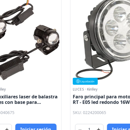
Liquidación
lley
LUCES
·
Kinlley
xiliares laser de balastra
Faro principal para moto
es con base para
RT - E05 led redondo 16
eta luz blanca y ambar
1100lm RTD Kinlley
4040675
SKU: 0224200065
Iniciar sesión
Iniciar 