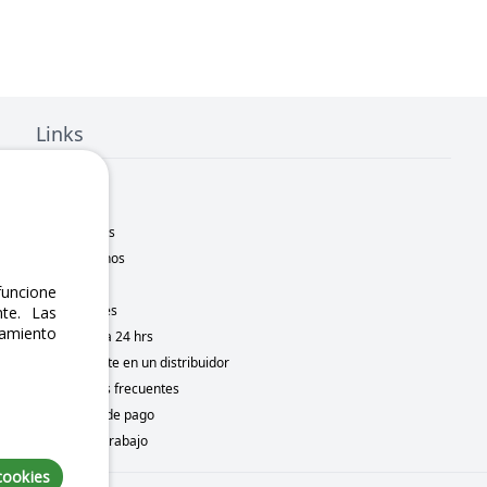
Links
Inicio
Nosotros
Sucursales
Contáctanos
Marcas
uncione
Novedades
te. Las
namiento
Motometa 24 hrs
Conviértete en un distribuidor
Preguntas frecuentes
Métodos de pago
Bolsa de trabajo
cookies