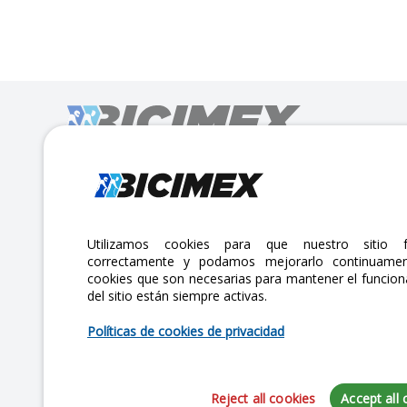
Calle Lago Müritz No. 30 Col. Mariano Escobedo,
CP:11310 Alcaldía Miguel Hidalgo, Ciudad de México. CDMX.
Lunes a viernes 7am a 6pm / Sábados 7am a 2pm
Utilizamos cookies para que nuestro sitio f
correctamente y podamos mejorarlo continuamen
atencionclientes@bicimex.com
cookies que son necesarias para mantener el funcio
del sitio están siempre activas.
+ 55 9126 9007
Políticas de cookies de privacidad
Reject all cookies
Accept all 