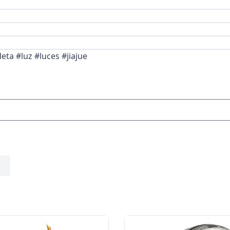
eta #luz #luces #jiajue