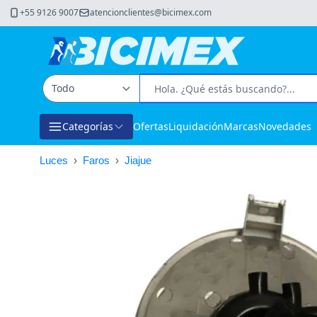
+55 9126 9007
atencionclientes@bicimex.com
Categorías
Ofertas
Liquidación
Marcas
Novedades
Luces
›
Faros
›
Jiajue