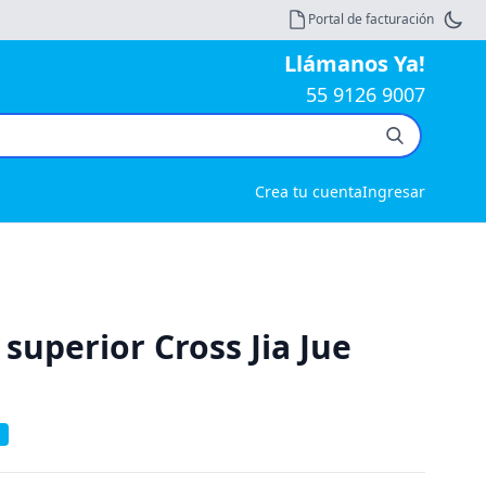
Portal de facturación
Llámanos Ya!
55 9126 9007
Crea tu cuenta
Ingresar
 superior Cross Jia Jue