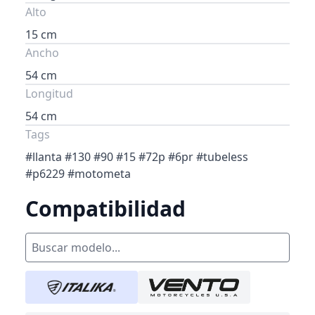
Alto
15 cm
Ancho
54 cm
Longitud
54 cm
Tags
#llanta #130 #90 #15 #72p #6pr #tubeless
#p6229 #motometa
Compatibilidad