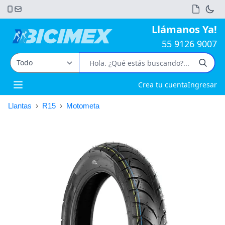
Llámanos Ya!
55 9126 9007
Crea tu cuenta
Ingresar
Open main menu
Llantas
›
R15
›
Motometa