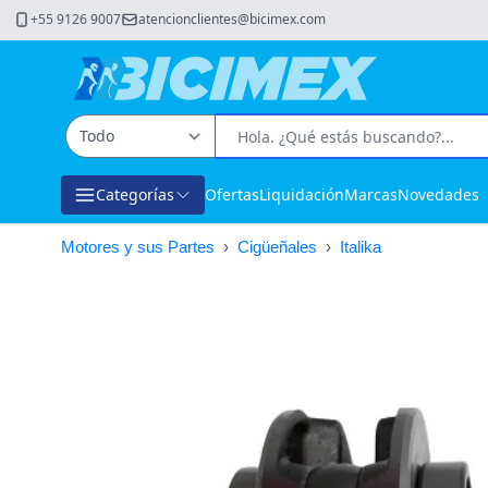
+55 9126 9007
atencionclientes@bicimex.com
Categorías
Ofertas
Liquidación
Marcas
Novedades
Motores y sus Partes
›
Cigüeñales
›
Italika