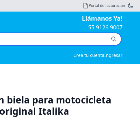
Portal de facturación
Llámanos Ya!
55 9126 9007
Crea tu cuenta
Ingresar
n biela para motocicleta
original Italika