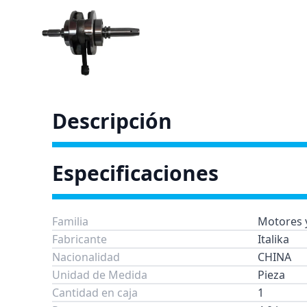
Descripción
Especificaciones
Familia
Motores y
Fabricante
Italika
Nacionalidad
CHINA
Unidad de Medida
Pieza
Cantidad en caja
1