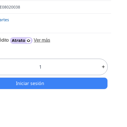
: E08020038
artes
édito
Ver más
Iniciar sesión