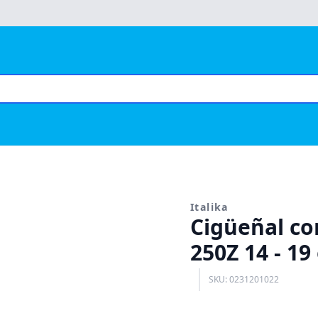
Italika
Cigüeñal co
250Z 14 - 19 
SKU: 0231201022