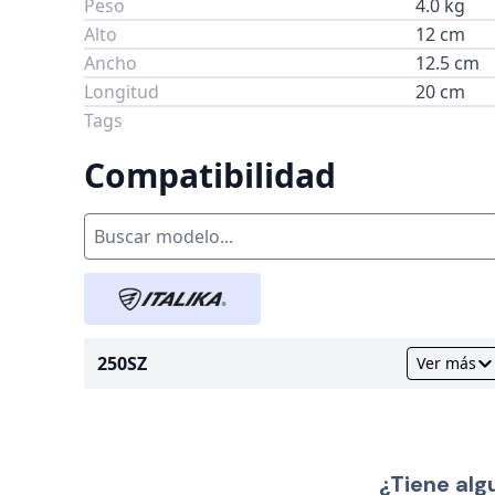
Peso
4.0 kg
Alto
12 cm
Ancho
12.5 cm
Longitud
20 cm
Tags
Compatibilidad
250SZ
Ver más
¿Tiene alg