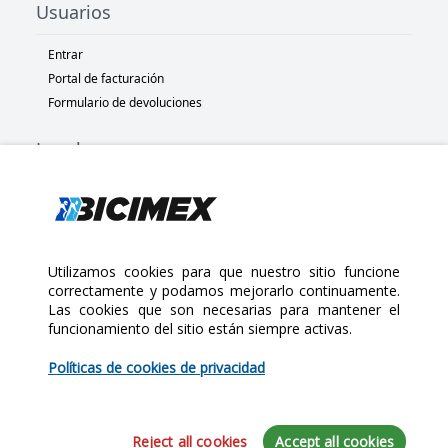
Usuarios
Entrar
Portal de facturación
Formulario de devoluciones
Legal
Términos y condiciones
Políticas de privacidad
Políticas de Cookies
Políticas de devolución
Utilizamos cookies para que nuestro sitio funcione
correctamente y podamos mejorarlo continuamente.
Las cookies que son necesarias para mantener el
Copyright 2025 Bicimex®. All rights reserved. Today is Viernes,
funcionamiento del sitio están siempre activas.
Agosto 7, 2026
$790.00
Políticas de cookies de privacidad
Cantidad:
Reject all cookies
Accept all cookies