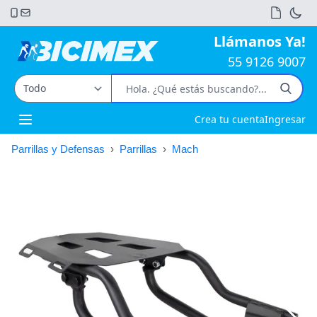
Llámanos Ya!
55 9126 9007
Crea tu cuenta
Ingresar
Open main menu
Parrillas y Defensas
›
Parrillas
›
Mach