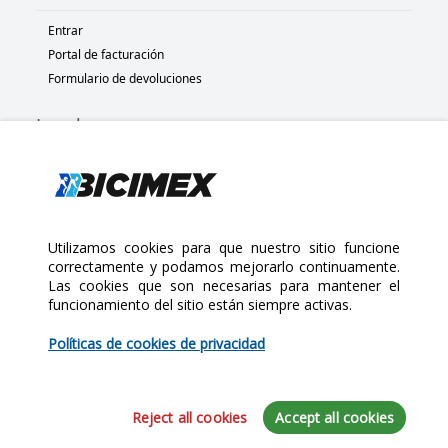
Entrar
Portal de facturación
Formulario de devoluciones
Legal
Términos y condiciones
Políticas de privacidad
Políticas de Cookies
Políticas de devolución
Utilizamos cookies para que nuestro sitio funcione
correctamente y podamos mejorarlo continuamente.
Las cookies que son necesarias para mantener el
Copyright 2025 Bicimex®. All rights reserved. Today is Sábado,
funcionamiento del sitio están siempre activas.
Agosto 8, 2026
$1,145.00
Políticas de cookies de privacidad
Cantidad:
Reject all cookies
Accept all cookies
Iniciar sesión