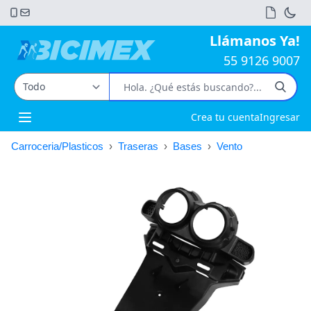
Llámanos Ya!
55 9126 9007
Crea tu cuenta
Ingresar
Open main menu
Carroceria/Plasticos
›
Traseras
›
Bases
›
Vento