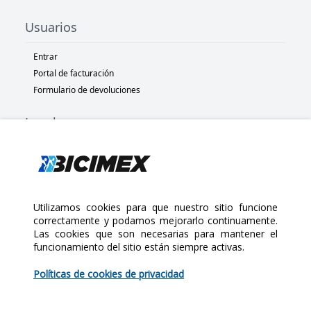
Usuarios
Entrar
Portal de facturación
Formulario de devoluciones
Legal
Términos y condiciones
Políticas de privacidad
Políticas de Cookies
Políticas de devolución
Utilizamos cookies para que nuestro sitio funcione
correctamente y podamos mejorarlo continuamente.
Las cookies que son necesarias para mantener el
Copyright 2025 Bicimex®. All rights reserved. Today is Jueves,
funcionamiento del sitio están siempre activas.
$45.00
Agosto 6, 2026
Políticas de cookies de privacidad
Cantidad: