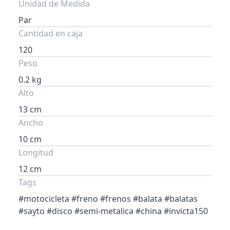
Unidad de Medida
Par
Cantidad en caja
120
Peso
0.2 kg
Alto
13 cm
Ancho
10 cm
Longitud
12 cm
Tags
#motocicleta #freno #frenos #balata #balatas
#sayto #disco #semi-metalica #china #invicta150