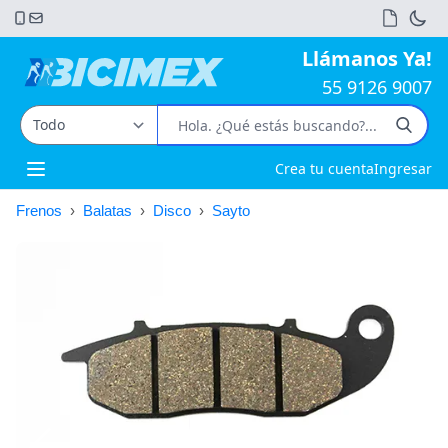
Llámanos Ya!
55 9126 9007
Crea tu cuenta
Ingresar
Open main menu
Frenos
›
Balatas
›
Disco
›
Sayto