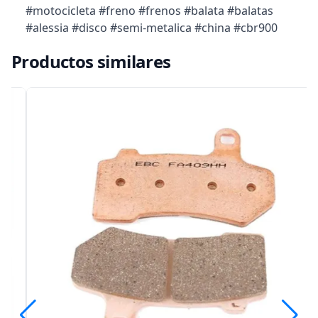
#motocicleta #freno #frenos #balata #balatas
#alessia #disco #semi-metalica #china #cbr900
Productos similares