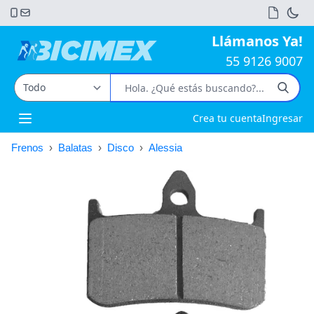
Llámanos Ya!
55 9126 9007
Crea tu cuenta
Ingresar
Open main menu
Frenos
›
Balatas
›
Disco
›
Alessia