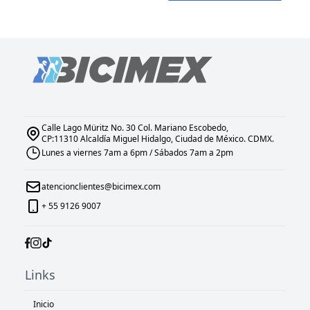
Calle Lago Müritz No. 30 Col. Mariano Escobedo,
CP:11310 Alcaldía Miguel Hidalgo, Ciudad de México. CDMX.
Lunes a viernes 7am a 6pm / Sábados 7am a 2pm
atencionclientes@bicimex.com
+ 55 9126 9007
Links
Inicio