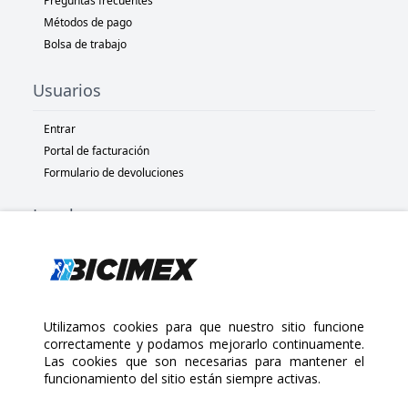
Preguntas frecuentes
Métodos de pago
Bolsa de trabajo
Usuarios
Entrar
Portal de facturación
Formulario de devoluciones
Legal
Términos y condiciones
Políticas de privacidad
Políticas de Cookies
Políticas de devolución
Utilizamos cookies para que nuestro sitio funcione
correctamente y podamos mejorarlo continuamente.
Las cookies que son necesarias para mantener el
Copyright 2025 Bicimex®. All rights reserved. Today is Jueves,
funcionamiento del sitio están siempre activas.
$60.00
Agosto 6, 2026