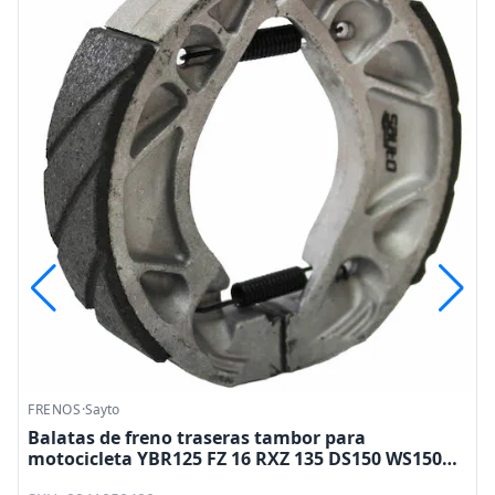
FRENOS
·
Sayto
Balatas de freno traseras tambor para
motocicleta YBR125 FZ 16 RXZ 135 DS150 WS150
GS150 FT125 RT200 TRN150 BWS100 Sayto