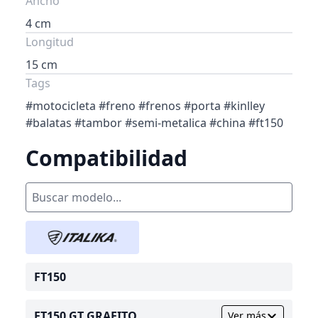
Ancho
4 cm
Longitud
15 cm
Tags
#motocicleta #freno #frenos #porta #kinlley
#balatas #tambor #semi-metalica #china #ft150
Compatibilidad
FT150
FT150 GT GRAFITO
Ver más