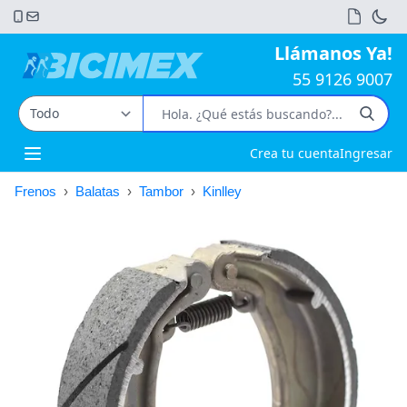
Llámanos Ya!
55 9126 9007
Crea tu cuenta
Ingresar
Open main menu
Frenos
›
Balatas
›
Tambor
›
Kinlley