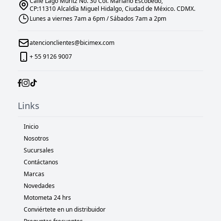
Calle Lago Müritz No. 30 Col. Mariano Escobedo,
CP:11310 Alcaldía Miguel Hidalgo, Ciudad de México. CDMX.
Lunes a viernes 7am a 6pm / Sábados 7am a 2pm
atencionclientes@bicimex.com
+ 55 9126 9007
Links
Inicio
Nosotros
Sucursales
Contáctanos
Marcas
Novedades
Motometa 24 hrs
Conviértete en un distribuidor