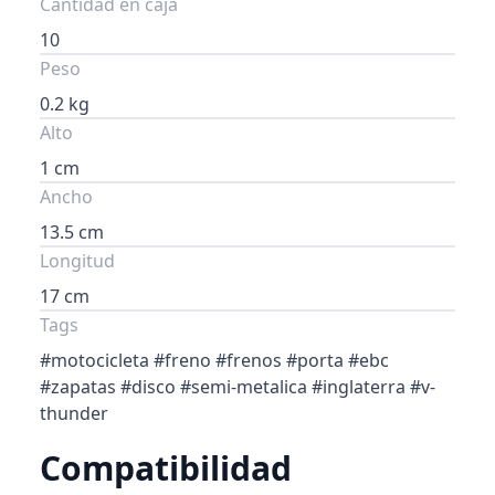
Cantidad en caja
10
Peso
0.2 kg
Alto
1 cm
Ancho
13.5 cm
Longitud
17 cm
Tags
#motocicleta #freno #frenos #porta #ebc
#zapatas #disco #semi-metalica #inglaterra #v-
thunder
Compatibilidad