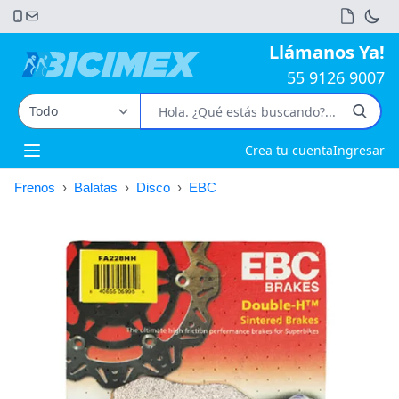
Llámanos Ya!
55 9126 9007
Crea tu cuenta
Ingresar
Open main menu
Frenos
›
Balatas
›
Disco
›
EBC