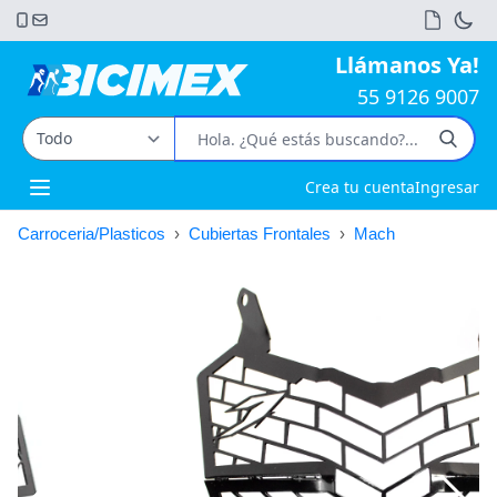
Llámanos Ya!
55 9126 9007
Crea tu cuenta
Ingresar
Open main menu
Carroceria/Plasticos
›
Cubiertas Frontales
›
Mach