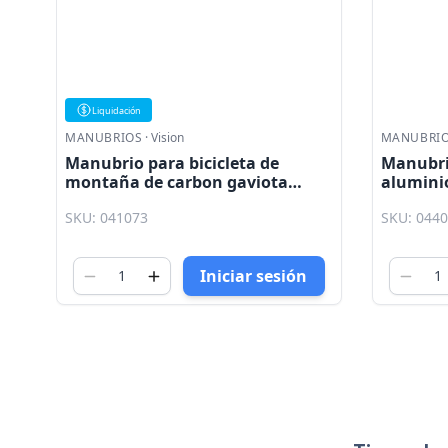
Liquidaci
MANUBRIOS
·
Vision
MANUBRI
Manubrio para bicicleta MTB
Manubrio
aluminio negro 800mm x 6 cable
montaña
interno AL - E3700BTFOV Vision
blanco g
SKU: 044074
SKU: 041
Vision
Iniciar sesión