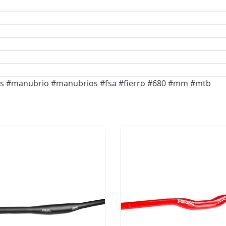
tas #manubrio #manubrios #fsa #fierro #680 #mm #mtb