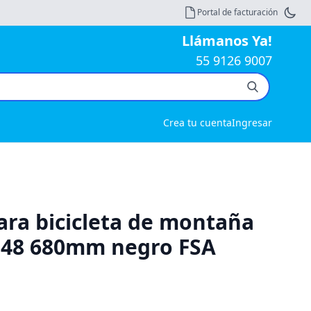
Portal de facturación
Llámanos Ya!
55 9126 9007
Crea tu cuenta
Ingresar
ra bicicleta de montaña
148 680mm negro FSA