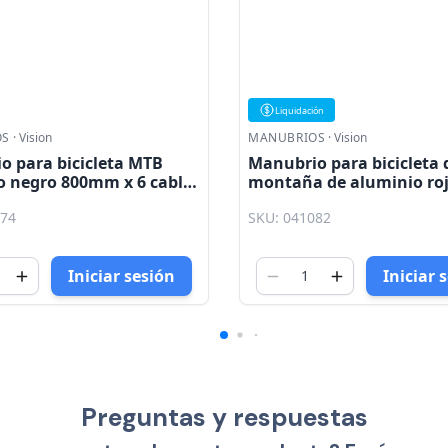
ón
OS
·
Vision
MANUBRIOS
·
ZHX
 para bicicleta de
Manubrio para bicicleta 
 de aluminio rojo /
cromado 580 x 1.2mm Z
aviota 31.8 580mm (6°)
082
SKU: 043000
Iniciar sesión
Iniciar 
Preguntas y respuestas