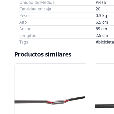
Unidad de Medida
Pieza
Cantidad en caja
20
Peso
0.3 kg
Alto
6.5 cm
Ancho
69 cm
Longitud
2.5 cm
Tags
#bicicle
Productos similares