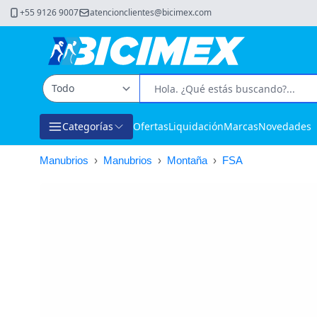
+55 9126 9007
atencionclientes@bicimex.com
Categorías
Ofertas
Liquidación
Marcas
Novedades
Manubrios
›
Manubrios
›
Montaña
›
FSA