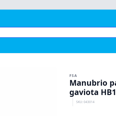
FSA
Manubrio pa
gaviota HB
SKU: 043014