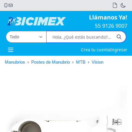
Llámanos Ya!
55 9126 9007
Crea tu cuenta
Ingresar
Open main menu
Manubrios
›
Postes de Manubrio
›
MTB
›
Vision