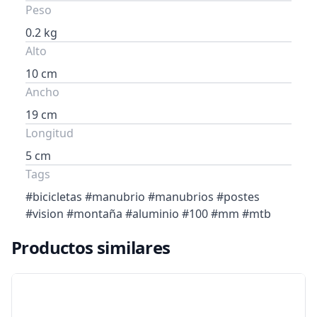
Peso
0.2 kg
Alto
10 cm
Ancho
19 cm
Longitud
5 cm
Tags
#bicicletas #manubrio #manubrios #postes
#vision #montaña #aluminio #100 #mm #mtb
Productos similares