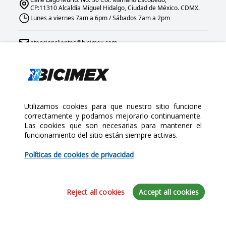
CP:11310 Alcaldía Miguel Hidalgo, Ciudad de México. CDMX.
Lunes a viernes 7am a 6pm / Sábados 7am a 2pm
atencionclientes@bicimex.com
+ 55 9126 9007
Links
Utilizamos cookies para que nuestro sitio funcione
correctamente y podamos mejorarlo continuamente.
Las cookies que son necesarias para mantener el
Inicio
funcionamiento del sitio están siempre activas.
$276.25
Nosotros
$325.00
Sucursales
Políticas de cookies de privacidad
Contáctanos
Cantidad:
Marcas
Novedades
Reject all cookies
Accept all cookies
Iniciar sesión
Motometa 24 hrs
Conviértete en un distribuidor
Preguntas frecuentes