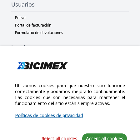
Usuarios
Entrar
Portal de facturación
Formulario de devoluciones
Legal
Términos y condiciones
Políticas de privacidad
Políticas de Cookies
Políticas de devolución
Utilizamos cookies para que nuestro sitio funcione
correctamente y podamos mejorarlo continuamente.
Las cookies que son necesarias para mantener el
Copyright 2025 Bicimex®. All rights reserved. Today is Viernes,
funcionamiento del sitio están siempre activas.
$95.00
Agosto 7, 2026
Políticas de cookies de privacidad
Cantidad:
Reject all cookies
Accept all cookies