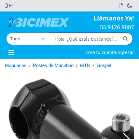
Llámanos Ya!
55 9126 9007
Crea tu cuenta
Ingresar
Open main menu
Manubrios
›
Postes de Manubrio
›
MTB
›
Gospel