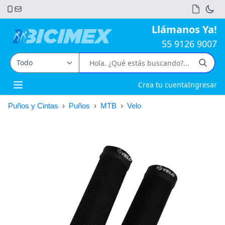
Llámanos Ya!
55 9126 9007
Crea tu cuenta
Ingresar
Open main menu
Puños y Cintas
›
Puños
›
MTB
›
Velo