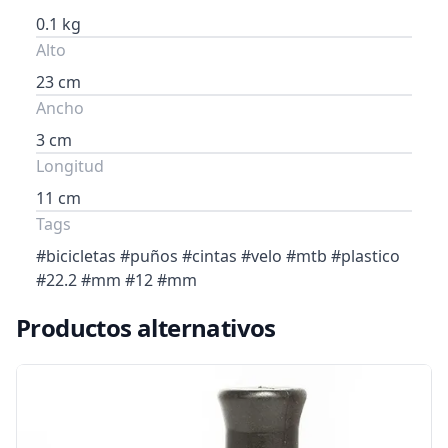
0.1 kg
Alto
23 cm
Ancho
3 cm
Longitud
11 cm
Tags
#bicicletas #puños #cintas #velo #mtb #plastico
#22.2 #mm #12 #mm
Productos alternativos