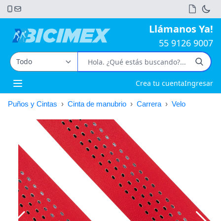
Llámanos Ya!
55 9126 9007
Crea tu cuenta
Ingresar
Open main menu
Puños y Cintas
›
Cinta de manubrio
›
Carrera
›
Velo