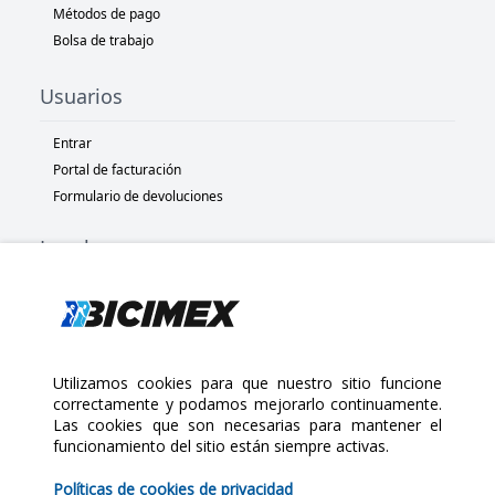
Métodos de pago
Bolsa de trabajo
Usuarios
Entrar
Portal de facturación
Formulario de devoluciones
Legal
Términos y condiciones
Políticas de privacidad
Políticas de Cookies
Políticas de devolución
Utilizamos cookies para que nuestro sitio funcione
correctamente y podamos mejorarlo continuamente.
Las cookies que son necesarias para mantener el
Copyright 2025 Bicimex®. All rights reserved. Today is Sábado,
funcionamiento del sitio están siempre activas.
$172.00
Agosto 8, 2026
$215.00
Políticas de cookies de privacidad