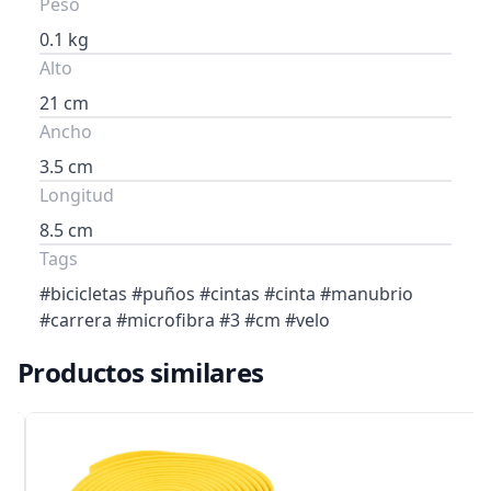
Peso
0.1 kg
Alto
21 cm
Ancho
3.5 cm
Longitud
8.5 cm
Tags
#bicicletas #puños #cintas #cinta #manubrio
#carrera #microfibra #3 #cm #velo
Productos similares