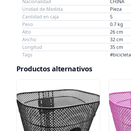
Nacionalidad
CHINA
Unidad de Medida
Pieza
Cantidad en caja
5
Peso
0.7 kg
Alto
26 cm
Ancho
32 cm
Longitud
35 cm
Tags
#biciclet
Productos alternativos