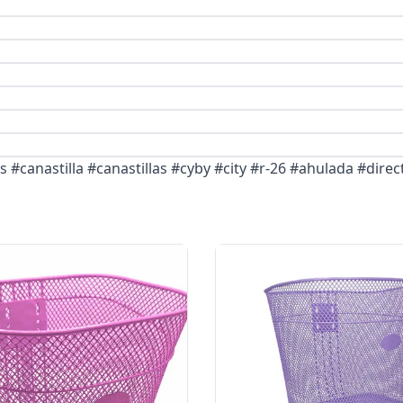
as #canastilla #canastillas #cyby #city #r-26 #ahulada #direc