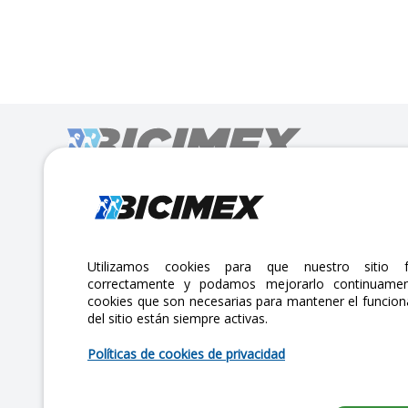
Calle Lago Müritz No. 30 Col. Mariano Escobedo,
CP:11310 Alcaldía Miguel Hidalgo, Ciudad de México. CDMX.
Lunes a viernes 7am a 6pm / Sábados 7am a 2pm
Utilizamos cookies para que nuestro sitio f
correctamente y podamos mejorarlo continuamen
atencionclientes@bicimex.com
cookies que son necesarias para mantener el funcio
del sitio están siempre activas.
+ 55 9126 9007
Políticas de cookies de privacidad