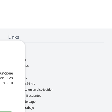
Links
Inicio
Nosotros
Sucursales
Contáctanos
Marcas
uncione
Novedades
te. Las
namiento
Motometa 24 hrs
Conviértete en un distribuidor
Preguntas frecuentes
Métodos de pago
Bolsa de trabajo