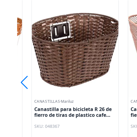
CANASTILLAS
·
Mariluz
CANASTIL
e
Canastilla para bicicleta R 26 de
Canastil
fierro de tiras de plastico cafe
fierro c
2
TQ061 - 0300 37 x 29 x 20 cm
SKU: 048367
SKU: 048
Mariluz