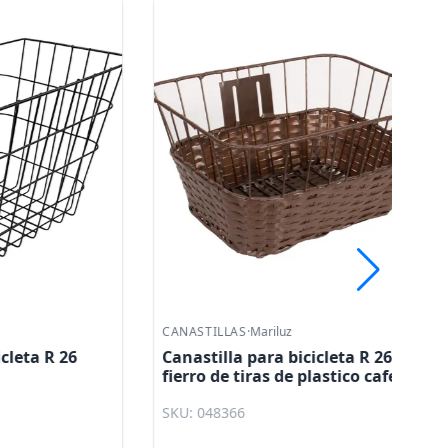
CANASTILLAS
·
Mariluz
CA
R 26
Canastilla para bicicleta R 26 de
Ca
fierro de tiras de plastico cafe
fi
TX041 - 0300 39 x 30 x 20 cm
ZT
SKU: 048366
SK
Mariluz