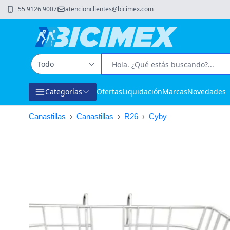
+55 9126 9007
atencionclientes@bicimex.com
Categorías
Ofertas
Liquidación
Marcas
Novedades
Canastillas
›
Canastillas
›
R26
›
Cyby