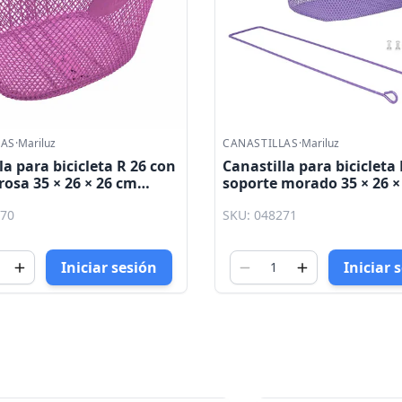
LAS
·
Mariluz
CANASTILLAS
·
Mariluz
la para bicicleta R 26 con
Canastilla para bicicleta
rosa 35 × 26 × 26 cm
soporte morado 35 × 26 ×
Mariluz
270
SKU: 048271
Iniciar sesión
Iniciar 