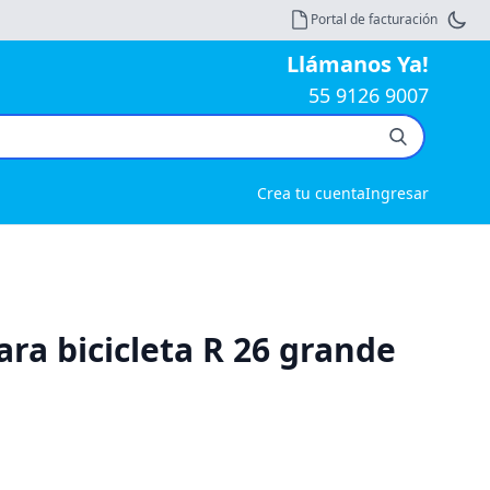
Portal de facturación
Llámanos Ya!
55 9126 9007
Crea tu cuenta
Ingresar
ara bicicleta R 26 grande