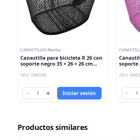
CANASTILLAS
·
Mariluz
CANASTIL
Canastilla para bicicleta R 26 con
Canastil
soporte negro 35 × 26 × 26 cm
soporte 
Mariluz
Mariluz
SKU: 048268
SKU: 048
Iniciar sesión
Productos similares