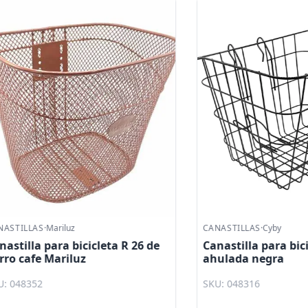
LAS
·
Mariluz
CANASTILLAS
·
Cyby
la para bicicleta R 26 de
Canastilla para bicicleta 
afe Mariluz
ahulada negra
352
SKU: 048316