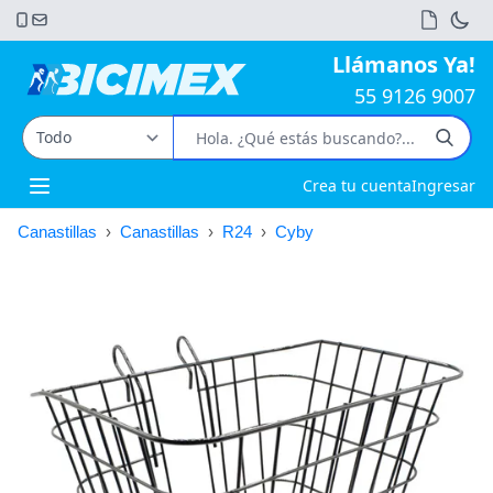
Llámanos Ya!
55 9126 9007
Crea tu cuenta
Ingresar
Open main menu
Canastillas
›
Canastillas
›
R24
›
Cyby