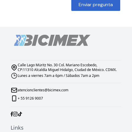
Enviar pregunta
Calle Lago Müritz No. 30 Col. Mariano Escobedo,
CP:11310 Alcaldía Miguel Hidalgo, Ciudad de México. CDMX.
Lunes a viernes 7am a 6pm / Sábados 7am a 2pm
atencionclientes@bicimex.com
+ 55 9126 9007
Links