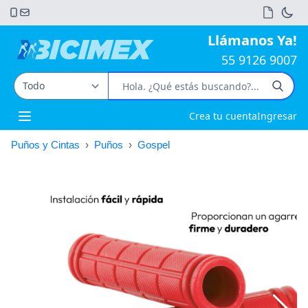
Llámanos Ya!
55 9126 9007
Crea tu cuenta
Ingresar
Open main menu
Puños y Cintas
›
Puños
›
Gospel