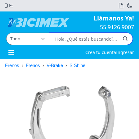
Llámanos Ya!
55 9126 9007
Crea tu cuenta
Ingresar
Open main menu
Frenos
›
Frenos
›
V-Brake
›
S Shine