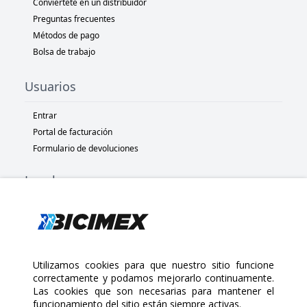
Conviértete en un distribuidor
Preguntas frecuentes
Métodos de pago
Bolsa de trabajo
Usuarios
Entrar
Portal de facturación
Formulario de devoluciones
Legal
Términos y condiciones
Políticas de privacidad
Políticas de Cookies
Políticas de devolución
Utilizamos cookies para que nuestro sitio funcione
correctamente y podamos mejorarlo continuamente.
Las cookies que son necesarias para mantener el
Copyright 2025 Bicimex®. All rights reserved. Today is Domingo,
funcionamiento del sitio están siempre activas.
Agosto 9, 2026