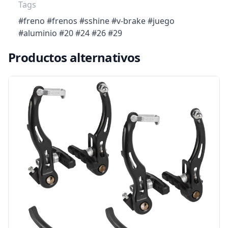
Tags
#freno #frenos #sshine #v-brake #juego
#aluminio #20 #24 #26 #29
Productos alternativos