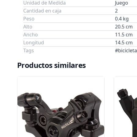
Unidad de Medida
Juego
Cantidad en caja
2
Peso
0.4 kg
Alto
20.5 cm
Ancho
11.5 cm
Longitud
14.5 cm
Tags
#biciclet
Productos similares