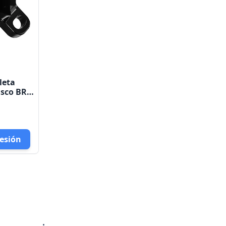
leta
sco BR -
sesión