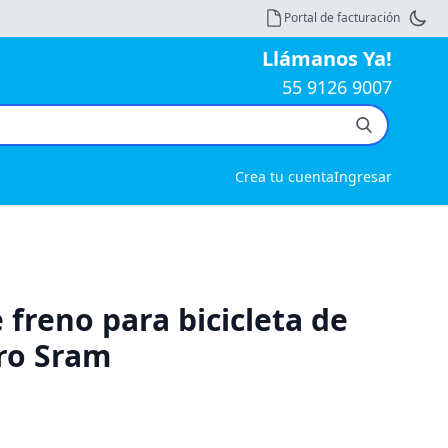
Portal de facturación
Llámanos Ya!
55 9126 9007
Crea tu cuenta
Ingresar
 freno para bicicleta de
ro Sram