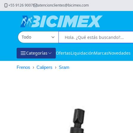
+55 9126 9007
atencionclientes@bicimex.com
Categorías
Ofertas
Liquidación
Marcas
Novedades
Frenos
›
Calipers
›
Sram