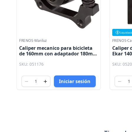
Liquidaci
FRENOS
·
Mariluz
FRENOS
·
Ca
Caliper mecanico para bicicleta
Caliper 
de 160mm con adaptador 180mm
Ekar 14
negro Mariluz
EK140
SKU: 051176
SKU: 052
Iniciar sesión