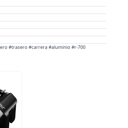
tero #trasero #carrera #aluminio #r-700