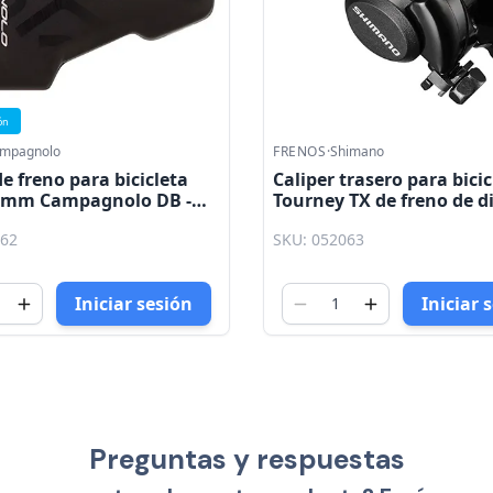
ón
mpagnolo
FRENOS
·
Shimano
de freno para bicicleta
Caliper trasero para bicic
0mm Campagnolo DB -
Tourney TX de freno de di
TX805 Shimano
062
SKU: 052063
Iniciar sesión
Iniciar 
Preguntas y respuestas