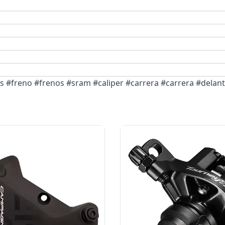
as #freno #frenos #sram #caliper #carrera #carrera #delan